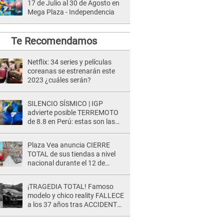
17 de Julio al 30 de Agosto en
Mega Plaza - Independencia
Te Recomendamos
Netflix: 34 series y películas
coreanas se estrenarán este
2023 ¿cuáles serán?
SILENCIO SÍSMICO | IGP
advierte posible TERREMOTO
de 8.8 en Perú: estas son las
zonas más expuestas
Plaza Vea anuncia CIERRE
TOTAL de sus tiendas a nivel
nacional durante el 12 de
agosto por este MOTIVO
¡TRAGEDIA TOTAL! Famoso
modelo y chico reality FALLECE
a los 37 años tras ACCIDENTE
durante la grabación de un
comercial