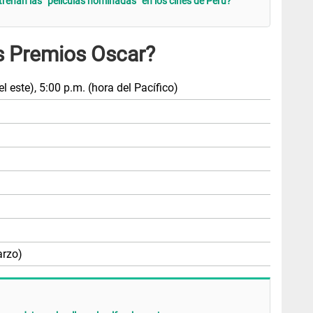
renan las “películas nominadas” en los cines de Perú?
os Premios Oscar?
el este), 5:00 p.m. (hora del Pacífico)
arzo)