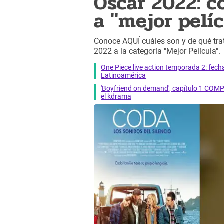
Oscar 2022: c
a "mejor pelí
Conoce AQUÍ cuáles son y de qué tr
2022 a la categoría "Mejor Película".
One Piece live action temporada 2: fecha 
Latinoamérica
'Boyfriend on demand', capítulo 1 COMP
el kdrama