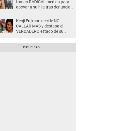
toman RADICAL medida para
apoyar a su hija tras denuncia
contra director musical de La
Bella Luz: "Esto no se va a
Kenji Fujimori decide NO
quedar así"
CALLAR MÁS y destapa el
VERDADERO estado de su
relación familiar con Keiko
Fujimori: "Mi familia es Érika, mi
suegra..."