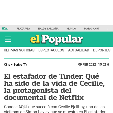
HOY:
PLAZA VEA
NALDY SALDAÑA
MUNDO
MARIO HART
SAM
ÚLTIMAS NOTICIAS
ESPECTÁCULOS
ACTUALIDAD
DEPORTES
Cine y Series TV
09 FEB 2022 | 15:52 H
El estafador de Tinder: Qué
ha sido de la vida de Cecilie,
la protagonista del
documental de Netflix
Conoce AQUÍ qué sucedió con Cecilie Fjellhoy, una de las
víctimas de Simon Leviev que se muestra en El estafador