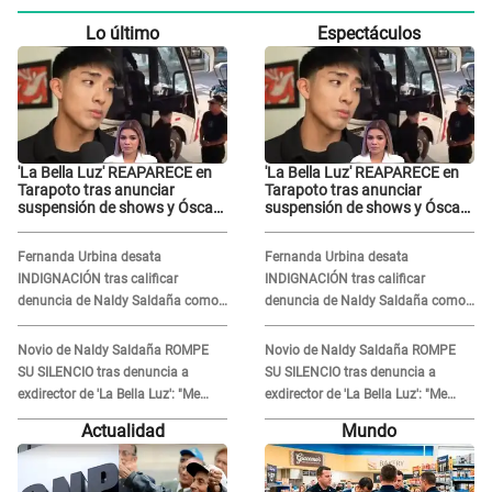
Lo último
Espectáculos
'La Bella Luz' REAPARECE en
'La Bella Luz' REAPARECE en
Tarapoto tras anunciar
Tarapoto tras anunciar
suspensión de shows y Óscar
suspensión de shows y Óscar
Junior se JUSTIFICA: "Por un
Junior se JUSTIFICA: "Por un
error no vamos a pagar todos"
error no vamos a pagar todos"
Fernanda Urbina desata
Fernanda Urbina desata
INDIGNACIÓN tras calificar
INDIGNACIÓN tras calificar
denuncia de Naldy Saldaña como
denuncia de Naldy Saldaña como
'acto bochornoso': "No es justo
'acto bochornoso': "No es justo
atacar a otra mujer"
atacar a otra mujer"
Novio de Naldy Saldaña ROMPE
Novio de Naldy Saldaña ROMPE
SU SILENCIO tras denuncia a
SU SILENCIO tras denuncia a
exdirector de 'La Bella Luz': "Me
exdirector de 'La Bella Luz': "Me
basta con que ella esté bien"
basta con que ella esté bien"
Actualidad
Mundo