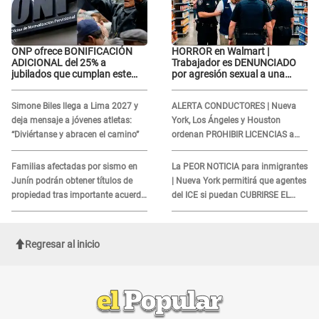
ONP ofrece BONIFICACIÓN
HORROR en Walmart |
ADICIONAL del 25% a
Trabajador es DENUNCIADO
jubilados que cumplan este
por agresión sexual a una
REQUISITO: revisa si accedes
cliente y su respuesta
aquí
INDIGNÓ A TODOS
Simone Biles llega a Lima 2027 y
ALERTA CONDUCTORES | Nueva
deja mensaje a jóvenes atletas:
York, Los Ángeles y Houston
“Diviértanse y abracen el camino”
ordenan PROHIBIR LICENCIAS a
quienes no presenten ESTE
DOCUMENTO
Familias afectadas por sismo en
La PEOR NOTICIA para inmigrantes
Junín podrán obtener títulos de
| Nueva York permitirá que agentes
propiedad tras importante acuerdo
del ICE si puedan CUBRIRSE EL
de Cofopri
ROSTRO
Regresar al inicio