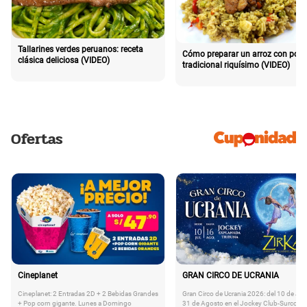
Tallarines verdes peruanos: receta
Cómo preparar un arroz con poll
clásica deliciosa (VIDEO)
tradicional riquísimo (VIDEO)
Ofertas
Cineplanet
GRAN CIRCO DE UCRANIA
Cineplanet: 2 Entradas 2D + 2 Bebidas Grandes
Gran Circo de Ucrania 2026: del 10 de Juli
+ Pop corn gigante. Lunes a Domingo
31 de Agosto en el Jockey Club-Surco