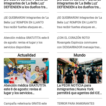
integrantes de 'La Bella Luz'
integrantes de 'La Bella Luz'
DEFIENDEN a los dueños tras
DEFIENDEN a los dueños tras
denuncia: “Nunca vimos
denuncia: “Nunca vimos
nada...”
nada...”
¡SE QUEBRARON! Integrantes de 'La
¡SE QUEBRARON! Integrantes de 'La
Bella Luz' ROMPEN EN LLANTO
Bella Luz' ROMPEN EN LLANTO
tras recibir fuertes ataques en
tras recibir fuertes ataques en
redes por DENUNCIA de acoso
redes por DENUNCIA de acoso
contra Naldy Saldaña
contra Naldy Saldaña
Atención médica GRATUTITA este 8
¡CON EL CORAZÓN ROTO!
de agosto: revisa el lugar y los
Rosangela Espinoza conmueve
servicios disponibles
con DESGARRADOR mensaje tras
terrible pérdida: "Descansa en
Actualidad
Mundo
paz..."
Atención médica GRATUTITA
La PEOR NOTICIA para
este 8 de agosto: revisa el
inmigrantes | Nueva York
lugar y los servicios
permitirá que agentes del ICE
disponibles
si puedan CUBRIRSE EL
ROSTRO
Campaña veterinaria GRATIS este
TERROR PARA INMIGRANTES