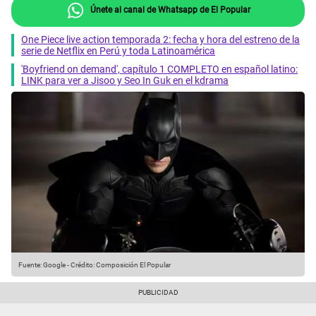
Únete al canal de Whatsapp de El Popular
One Piece live action temporada 2: fecha y hora del estreno de la
serie de Netflix en Perú y toda Latinoamérica
'Boyfriend on demand', capítulo 1 COMPLETO en español latino:
LINK para ver a Jisoo y Seo In Guk en el kdrama
Fuente: Google
-
Crédito: Composición El Popular