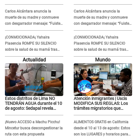
contra el exdirector César
contra el exdirector César
Sánchez
Sánchez
Carlos Alcántara anuncia la
Carlos Alcántara anuncia la
muerte de su madre y conmueve
muerte de su madre y conmueve
con desgarrador mensaje: “Fuiste
con desgarrador mensaje: “Fuiste
una gran mujer”
una gran mujer”
¡CONMOCIONADA¡ Yahaira
¡CONMOCIONADA¡ Yahaira
Plasencia ROMPE SU SILENCIO
Plasencia ROMPE SU SILENCIO
sobre la salud de su mamá tras
sobre la salud de su mamá tras
APARECER en centro oncológico:
APARECER en centro oncológico:
Actualidad
Mundo
“La oración tiene poder”
“La oración tiene poder”
Estos distritos de Lima NO
Atención inmigrantes | Uscis
TENDRÁN AGUA durante el 10
MODIFICA SUS REGLAS: Los
de agosto: Sedapal revela
trámites migratorios que
horarios oficiales
podrían necesitar tu prueba de
ADN
¡Nuevo ACCESO a Machu Picchu!
ALIMENTOS GRATIS en California
Mincetur busca descongestionar la
desde el 10 al 13 de agosto: Estos
ruta con esta propuesta
son los LUGARES y horarios para