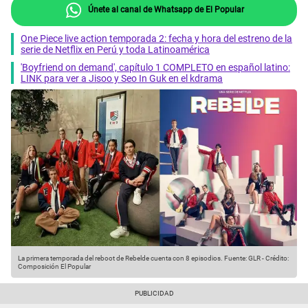
Únete al canal de Whatsapp de El Popular
One Piece live action temporada 2: fecha y hora del estreno de la
serie de Netflix en Perú y toda Latinoamérica
'Boyfriend on demand', capítulo 1 COMPLETO en español latino:
LINK para ver a Jisoo y Seo In Guk en el kdrama
La primera temporada del reboot de Rebelde cuenta con 8 episodios.
Fuente: GLR
-
Crédito:
Composición El Popular