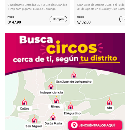
Cineplanet: 2 Entradas 2D + 2 Bebidas Grandes
Gran Circo de Ucrania 2026: del 10 de Juli
+ Pop corn gigante. Lunes a Domingo
31 de Agosto en el Jockey Club-Surco
PRECIO
PRECIO
Comprar
Comp
S/
47.90
S/
32.00