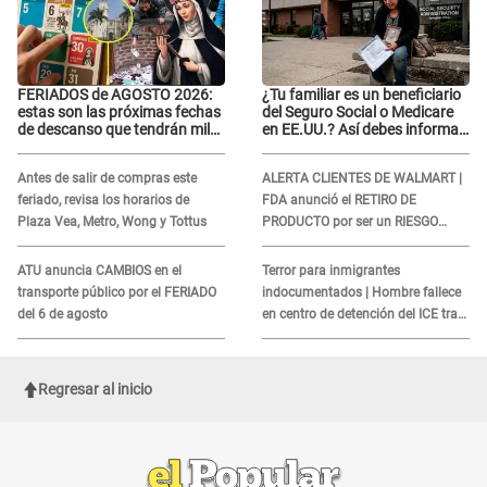
FERIADOS de AGOSTO 2026:
¿Tu familiar es un beneficiario
estas son las próximas fechas
del Seguro Social o Medicare
de descanso que tendrán miles
en EE.UU.? Así debes informar
de peruanos
sobre su muerte para EVITAR
COBROS
Antes de salir de compras este
ALERTA CLIENTES DE WALMART |
feriado, revisa los horarios de
FDA anunció el RETIRO DE
Plaza Vea, Metro, Wong y Tottus
PRODUCTO por ser un RIESGO
MORTAL para consumidores: ¿Cuál
es?
ATU anuncia CAMBIOS en el
Terror para inmigrantes
transporte público por el FERIADO
indocumentados | Hombre fallece
del 6 de agosto
en centro de detención del ICE tras
sufrir una "emergencia médica"
Regresar al inicio