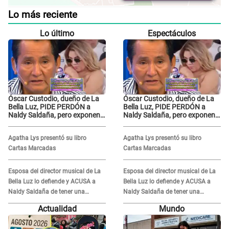
Lo más reciente
Lo último
Espectáculos
Óscar Custodio, dueño de La
Óscar Custodio, dueño de La
Bella Luz, PIDE PERDÓN a
Bella Luz, PIDE PERDÓN a
Naldy Saldaña, pero exponen
Naldy Saldaña, pero exponen
audio donde le reclama por
audio donde le reclama por
VIDEOS: "No hay necesidad de
VIDEOS: "No hay necesidad de
Agatha Lys presentó su libro
Agatha Lys presentó su libro
grabar"
grabar"
Cartas Marcadas
Cartas Marcadas
Esposa del director musical de La
Esposa del director musical de La
Bella Luz lo defiende y ACUSA a
Bella Luz lo defiende y ACUSA a
Naldy Saldaña de tener una
Naldy Saldaña de tener una
relación con él y otros integrantes
relación con él y otros integrantes
Actualidad
Mundo