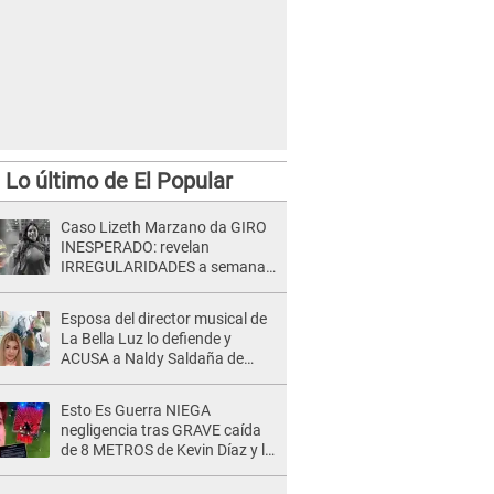
Lo último de El Popular
Caso Lizeth Marzano da GIRO
INESPERADO: revelan
IRREGULARIDADES a semanas
de la audiencia clave de Adrían
Villar
Esposa del director musical de
La Bella Luz lo defiende y
ACUSA a Naldy Saldaña de
tener una relación con él y
otros integrantes
Esto Es Guerra NIEGA
negligencia tras GRAVE caída
de 8 METROS de Kevin Díaz y lo
SEÑALAN: "No adoptó la
postura correcta"