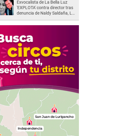
Exvocalista de La Bella Luz
'EXPLOTA' contra director tras
denuncia de Naldy Saldaña, LO
INSULTA y lanza GRAVE
advertencia: "Falta que rueden
dos cabezas más"