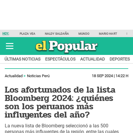
HOY:
PLAZA VEA
NALDY SALDAÑA
MUNDO
MARIO HART
SAM
ÚLTIMAS NOTICIAS
ESPECTÁCULOS
ACTUALIDAD
DEPORTES
Actualidad
Noticias Perú
18 SEP 2024 | 14:22 H
Los afortunados de la lista
Bloomberg 2024: ¿quiénes
son los peruanos más
influyentes del año?
La nueva lista de Bloomberg seleccionó a las 500
personas más influyentes de la región, entre las cuales