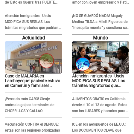
de ‘Esto es Guerra’ tras FUERTE
amor con joven empresario y Pati
ENFRENTAMIENTO con Gabriel
Lorena la ECHA en VIVO
Moisés: “Gracias”
Atención inmigrantes | Uscis
¡NO SE GUARDÓ NADA! Magaly
MODIFICA SUS REGLAS: Los
Medina TILDA a Milett Figueroa de
trámites migratorios que podrían
“mosquita muerta” y cuestiona su
necesitar tu prueba de ADN
RECONCILIACIÓN con Marcelo
Actualidad
Mundo
Tinelli en TV argentina
Caso de MALARIA en
Atención inmigrantes | Uscis
Lambayeque: paciente estuvo
MODIFICA SUS REGLAS: Los
en Camerún y familiares
trámites migratorios que
denuncian demora en
podrían necesitar tu prueba de
tratamiento
ADN
¡Pescado más CARO! Oleaje
ALIMENTOS GRATIS en California
anómalo golpea terminales de
desde el 10 al 13 de agosto: Estos
CHORRILLOS Y CALLAO
son los LUGARES y horarios para
recibir la ayuda
Vacunación CONTRA el DENGUE:
ICE en los aeropuertos de EE.UU.:
estas son las regiones priorizadas
Los DOCUMENTOS CLAVE que