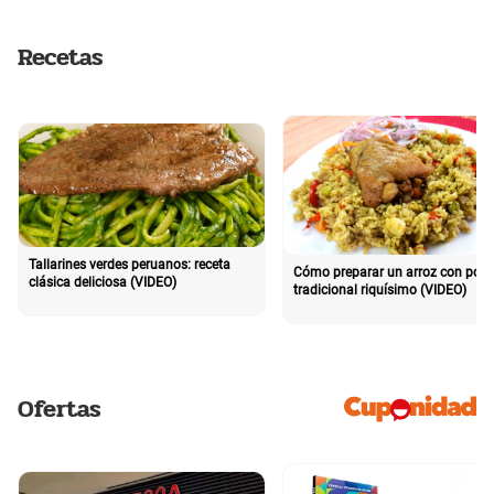
Recetas
Tallarines verdes peruanos: receta
Cómo preparar un arroz con poll
clásica deliciosa (VIDEO)
tradicional riquísimo (VIDEO)
Ofertas