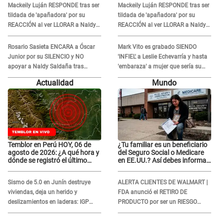
Mackeily Luján RESPONDE tras ser
Mackeily Luján RESPONDE tras ser
visitas..."
visitas..."
tildada de 'apañadora' por su
tildada de 'apañadora' por su
REACCIÓN al ver LLORAR a Naldy
REACCIÓN al ver LLORAR a Naldy
Saldaña tras acoso: "No sabía la
Saldaña tras acoso: "No sabía la
magnitud"
magnitud"
Rosario Sasieta ENCARA a Óscar
Mark Vito es grabado SIENDO
Junior por su SILENCIO y NO
'INFIEL' a Leslie Echevarría y hasta
apoyar a Naldy Saldaña tras
'embaraza' a mujer que sería su
denuncia en 'La Bella Luz': "¿Te
AMANTE: "¡Eres un desgraciado! "
Actualidad
Mundo
comieron la lengua?"
Temblor en Perú HOY, 06 de
¿Tu familiar es un beneficiario
agosto de 2026: ¿A qué hora y
del Seguro Social o Medicare
dónde se registró el último
en EE.UU.? Así debes informar
sismo, según IGP?
sobre su muerte para EVITAR
COBROS
Sismo de 5.0 en Junín destruye
ALERTA CLIENTES DE WALMART |
viviendas, deja un herido y
FDA anunció el RETIRO DE
deslizamientos en laderas: IGP
PRODUCTO por ser un RIESGO
alerta sobre posibles réplicas
MORTAL para consumidores: ¿Cuál