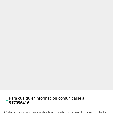
Para cualquier información comunicarse al:
917096416
Cabe precisar que se deslizó la idea de que la pareja de la