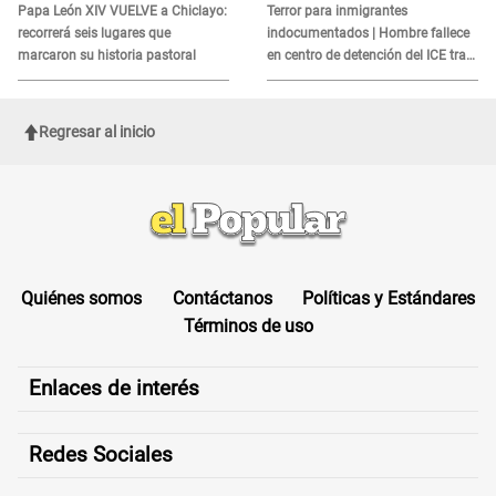
es?
Papa León XIV VUELVE a Chiclayo:
Terror para inmigrantes
recorrerá seis lugares que
indocumentados | Hombre fallece
marcaron su historia pastoral
en centro de detención del ICE tras
sufrir una "emergencia médica"
Regresar al inicio
Quiénes somos
Contáctanos
Políticas y Estándares
Términos de uso
Enlaces de interés
Redes Sociales