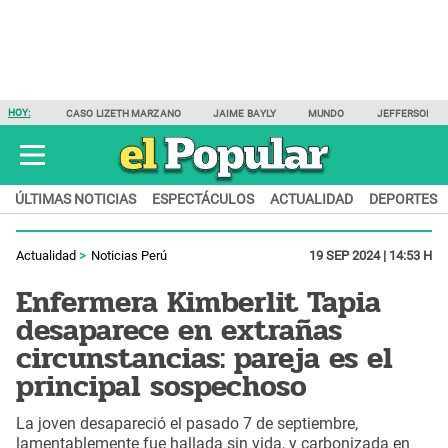
HOY:
CASO LIZETH MARZANO
JAIME BAYLY
MUNDO
JEFFERSON F
ÚLTIMAS NOTICIAS
ESPECTÁCULOS
ACTUALIDAD
DEPORTES
Actualidad
Noticias Perú
19 SEP 2024 | 14:53 H
Enfermera Kimberlit Tapia
desaparece en extrañas
circunstancias: pareja es el
principal sospechoso
La joven desapareció el pasado 7 de septiembre,
lamentablemente fue hallada sin vida, y carbonizada en