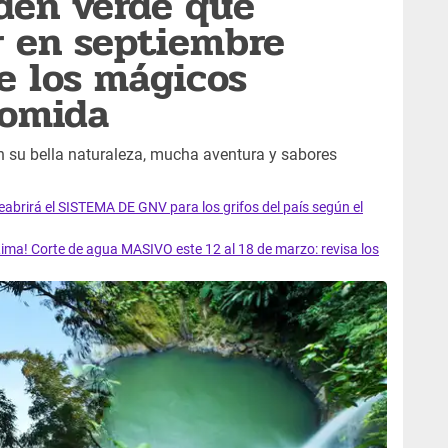
Edén verde que
r en septiembre
e los mágicos
comida
n su bella naturaleza, mucha aventura y sabores
rirá el SISTEMA DE GNV para los grifos del país según el
ma! Corte de agua MASIVO este 12 al 18 de marzo: revisa los