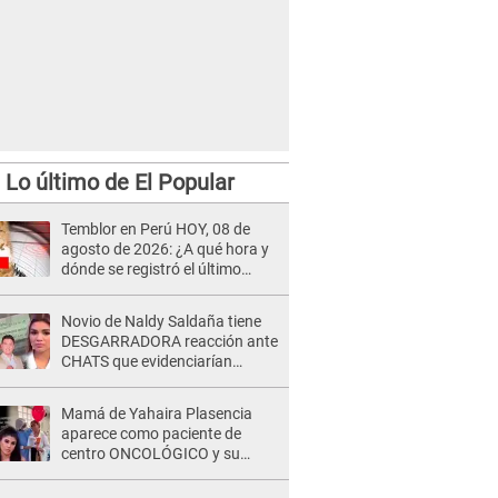
Lo último de El Popular
Temblor en Perú HOY, 08 de
agosto de 2026: ¿A qué hora y
dónde se registró el último
sismo, según IGP?
Novio de Naldy Saldaña tiene
DESGARRADORA reacción ante
CHATS que evidenciarían
INFIDELIDAD con animador de
'La Bella Luz': "Se puso..."
Mamá de Yahaira Plasencia
aparece como paciente de
centro ONCOLÓGICO y su
hermano lanza DESGARRADOR
mensaje: "Hoy fue la última..."