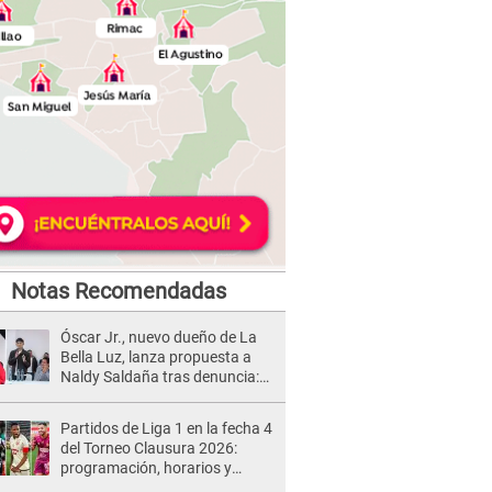
Notas Recomendadas
Óscar Jr., nuevo dueño de La
Bella Luz, lanza propuesta a
Naldy Saldaña tras denuncia:
“Va a haber otro tipo de ley”
Partidos de Liga 1 en la fecha 4
del Torneo Clausura 2026:
programación, horarios y
dónde ver