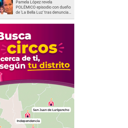
Pamela López revela
POLÉMICO episodio con dueño
de 'La Bella Luz' tras denuncia
de Naldy Saldaña: "Se acercó..."