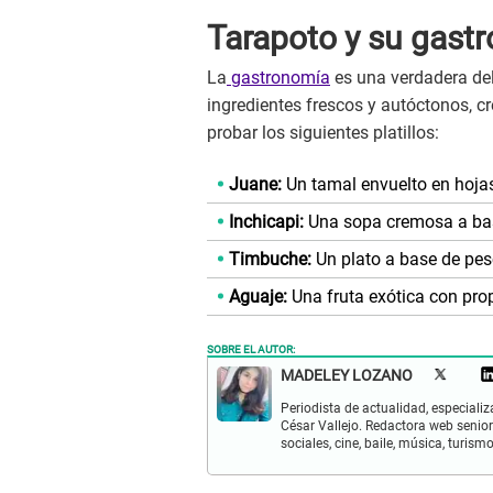
Tarapoto y su gast
La
gastronomía
es una verdadera del
ingredientes frescos y autóctonos, c
probar los siguientes platillos:
Juane:
Un tamal envuelto en hojas 
Inchicapi:
Una sopa cremosa a base
Timbuche:
Un plato a base de pesc
Aguaje:
Una fruta exótica con pro
SOBRE EL AUTOR:
MADELEY LOZANO
Periodista de actualidad, especiali
César Vallejo. Redactora web senior
sociales, cine, baile, música, turis