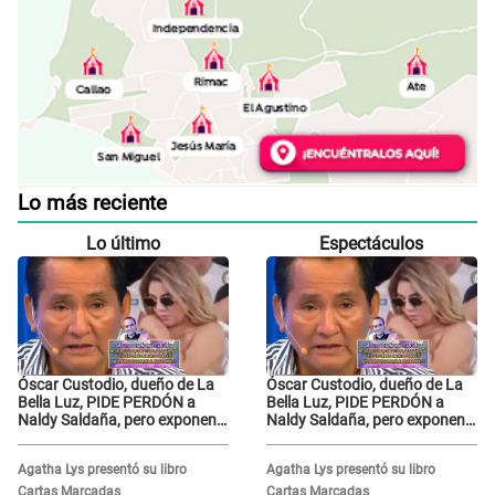
Lo más reciente
Lo último
Espectáculos
Óscar Custodio, dueño de La
Óscar Custodio, dueño de La
Bella Luz, PIDE PERDÓN a
Bella Luz, PIDE PERDÓN a
Naldy Saldaña, pero exponen
Naldy Saldaña, pero exponen
audio donde le reclama por
audio donde le reclama por
VIDEOS: "No hay necesidad de
VIDEOS: "No hay necesidad de
Agatha Lys presentó su libro
Agatha Lys presentó su libro
grabar"
grabar"
Cartas Marcadas
Cartas Marcadas