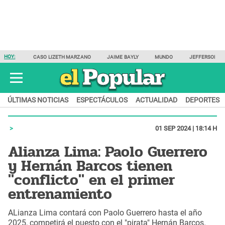
HOY:
CASO LIZETH MARZANO
JAIME BAYLY
MUNDO
JEFFERSON F
ÚLTIMAS NOTICIAS
ESPECTÁCULOS
ACTUALIDAD
DEPORTES
01 SEP 2024 | 18:14 H
Alianza Lima: Paolo Guerrero
y Hernán Barcos tienen
"conflicto" en el primer
entrenamiento
ALianza Lima contará con Paolo Guerrero hasta el año
2025, competirá el puesto con el "pirata" Hernán Barcos.