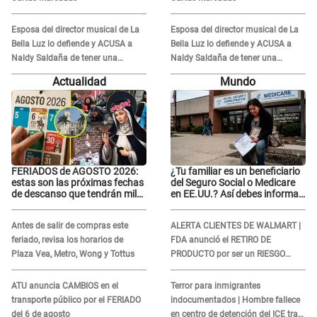
Esposa del director musical de La
Esposa del director musical de La
Bella Luz lo defiende y ACUSA a
Bella Luz lo defiende y ACUSA a
Naldy Saldaña de tener una
Naldy Saldaña de tener una
relación con él y otros integrantes
relación con él y otros integrantes
Actualidad
Mundo
FERIADOS de AGOSTO 2026:
¿Tu familiar es un beneficiario
estas son las próximas fechas
del Seguro Social o Medicare
de descanso que tendrán miles
en EE.UU.? Así debes informar
de peruanos
sobre su muerte para EVITAR
COBROS
Antes de salir de compras este
ALERTA CLIENTES DE WALMART |
feriado, revisa los horarios de
FDA anunció el RETIRO DE
Plaza Vea, Metro, Wong y Tottus
PRODUCTO por ser un RIESGO
MORTAL para consumidores: ¿Cuál
es?
ATU anuncia CAMBIOS en el
Terror para inmigrantes
transporte público por el FERIADO
indocumentados | Hombre fallece
del 6 de agosto
en centro de detención del ICE tras