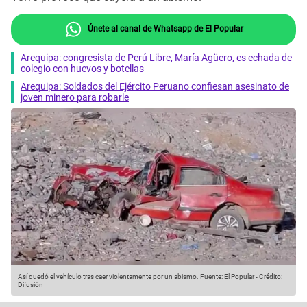
Únete al canal de Whatsapp de El Popular
Arequipa: congresista de Perú Libre, María Agüero, es echada de
colegio con huevos y botellas
Arequipa: Soldados del Ejército Peruano confiesan asesinato de
joven minero para robarle
Así quedó el vehículo tras caer violentamente por un abismo.
Fuente: El Popular
-
Crédito:
Difusión