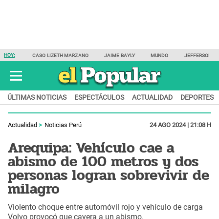
HOY:
CASO LIZETH MARZANO
JAIME BAYLY
MUNDO
JEFFERSON F
ÚLTIMAS NOTICIAS
ESPECTÁCULOS
ACTUALIDAD
DEPORTES
Actualidad
Noticias Perú
24 AGO 2024 | 21:08 H
Arequipa: Vehículo cae a
abismo de 100 metros y dos
personas logran sobrevivir de
milagro
Violento choque entre automóvil rojo y vehículo de carga
Volvo provocó que cayera a un abismo.