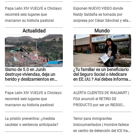
alerta sobre posibles réplicas
en la orquesta: "Los humilla..."
Papa León XIV VUELVE a Chiclayo:
Exponen NUEVO VIDEO donde
recorrerá seis lugares que
Naldy Saldaña es tomada por
marcaron su historia pastoral
sorpresa por César Sánchez y ella
evidencia su REACCIÓN: Le agarró
Actualidad
Mundo
la mano
Sismo de 5.0 en Junín
¿Tu familiar es un beneficiario
destruye viviendas, deja un
del Seguro Social o Medicare
herido y deslizamientos en
en EE.UU.? Así debes informar
laderas: IGP alerta sobre
sobre su muerte para EVITAR
posibles réplicas
COBROS
Papa León XIV VUELVE a Chiclayo:
ALERTA CLIENTES DE WALMART |
recorrerá seis lugares que
FDA anunció el RETIRO DE
marcaron su historia pastoral
PRODUCTO por ser un RIESGO
MORTAL para consumidores: ¿Cuál
es?
La prisión preventiva: ¿medida
Terror para inmigrantes
cautelar o sentencia anticipada?
indocumentados | Hombre fallece
en centro de detención del ICE tras