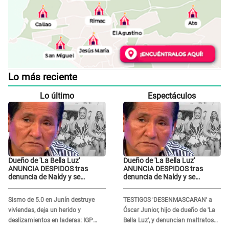
Lo más reciente
Lo último
Espectáculos
Dueño de 'La Bella Luz'
Dueño de 'La Bella Luz'
ANUNCIA DESPIDOS tras
ANUNCIA DESPIDOS tras
denuncia de Naldy y se
denuncia de Naldy y se
pronuncia sobre cantantes:
pronuncia sobre cantantes:
"Mis chicas están siendo
"Mis chicas están siendo
Sismo de 5.0 en Junín destruye
TESTIGOS 'DESENMASCARAN' a
vulneradas"
vulneradas"
viviendas, deja un herido y
Óscar Junior, hijo de dueño de 'La
deslizamientos en laderas: IGP
Bella Luz', y denuncian maltratos