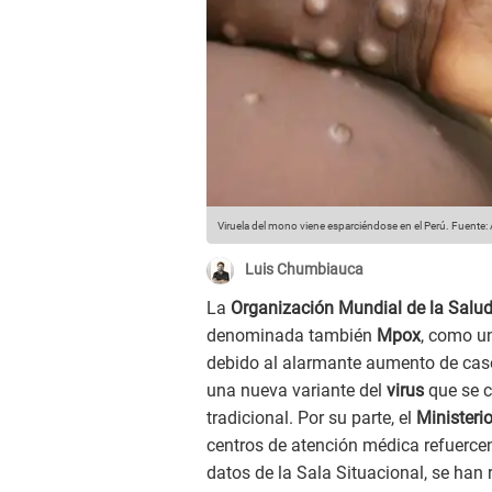
Viruela del mono viene esparciéndose en el Perú.
Fuente:
Luis Chumbiauca
La
Organización Mundial de la Salu
denominada también
Mpox
, como u
debido al alarmante aumento de caso
una nueva variante del
virus
que se c
tradicional. Por su parte, el
Ministeri
centros de atención médica refuercen
datos de la Sala Situacional, se han