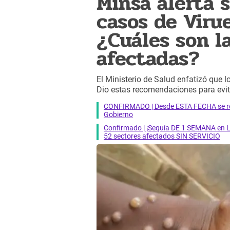
Minsa alerta 
casos de Viru
¿Cuáles son l
afectadas?
El Ministerio de Salud enfatizó que l
Dio estas recomendaciones para evit
CONFIRMADO | Desde ESTA FECHA se reab
Gobierno
Confirmado | ¡Sequía DE 1 SEMANA en Li
52 sectores afectados SIN SERVICIO