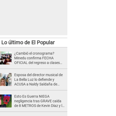
Lo último de El Popular
¿Cambió el cronograma?
Minedu confirma FECHA
OFICIAL del regreso a clases
tras vacaciones por Fiestas
Patrias 2026
Esposa del director musical de
La Bella Luz lo defiende y
ACUSA a Naldy Saldaña de
tener una relación con él y
otros integrantes
Esto Es Guerra NIEGA
negligencia tras GRAVE caída
de 8 METROS de Kevin Díaz y lo
SEÑALAN: "No adoptó la
postura correcta"