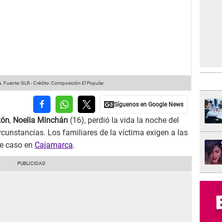
a.
Fuente: GLR
-
Crédito: Composición El Popular
zón
,
Noelia Minchán
(16), perdió la vida la noche del
cunstancias. Los familiares de la víctima exigen a las
le caso en
Cajamarca
.