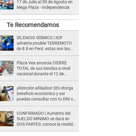
17 de Julio al 30 de Agosto en
Mega Plaza - Independencia
Te Recomendamos
SILENCIO SÍSMICO | IGP
advierte posible TERREMOTO
de 8.8 en Perú: estas son las
zonas más expuestas
Plaza Vea anuncia CIERRE
TOTAL de sus tiendas a nivel
nacional durante el 12 de
agosto por este MOTIVO
¡Atención afiliados! SIS otorga
beneficio económico y así
puedes consultar con tu DNI si
te corresponde
CONFIRMADO | Aumento del
SUELDO MÍNIMO se dará en
DOS PARTES: conoce la medida
oficial del Ministerio de
Economía