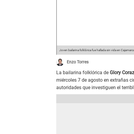
Joven bailarina folklórica fue hallada sin vida en Cajamarc
Enzo Torres
La bailarina folklórica de
Glory Cora
miércoles 7 de agosto en extrañas cir
autoridades que investiguen el terrib