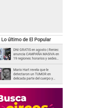
Lo último de El Popular
DNI GRATIS en agosto | Reniec
anuncia CAMPAÑA MASIVA en
19 regiones: horarios y sedes
oficiales
Mario Hart revela que le
detectaron un TUMOR en
delicada parte del cuerpo y
expone diagnóstico: "Dolores
muy fuertes..."