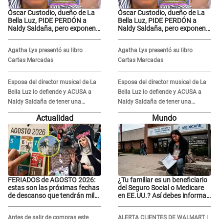
Óscar Custodio, dueño de La
Óscar Custodio, dueño de La
Bella Luz, PIDE PERDÓN a
Bella Luz, PIDE PERDÓN a
Naldy Saldaña, pero exponen
Naldy Saldaña, pero exponen
audio donde le reclama por
audio donde le reclama por
VIDEOS: "No hay necesidad de
VIDEOS: "No hay necesidad de
Agatha Lys presentó su libro
Agatha Lys presentó su libro
grabar"
grabar"
Cartas Marcadas
Cartas Marcadas
Esposa del director musical de La
Esposa del director musical de La
Bella Luz lo defiende y ACUSA a
Bella Luz lo defiende y ACUSA a
Naldy Saldaña de tener una
Naldy Saldaña de tener una
relación con él y otros integrantes
relación con él y otros integrantes
Actualidad
Mundo
FERIADOS de AGOSTO 2026:
¿Tu familiar es un beneficiario
estas son las próximas fechas
del Seguro Social o Medicare
de descanso que tendrán miles
en EE.UU.? Así debes informar
de peruanos
sobre su muerte para EVITAR
COBROS
Antes de salir de compras este
ALERTA CLIENTES DE WALMART |