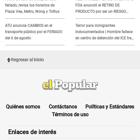
feriado, revisa los horarios de
FDA anunció el RETIRO DE
Plaza Vea, Metro, Wong y Tottus
PRODUCTO por ser un RIESGO
MORTAL para consumidores: ¿Cuál
es?
ATU anuncia CAMBIOS en el
Terror para inmigrantes
transporte público por el FERIADO
indocumentados | Hombre fallece
del 6 de agosto
en centro de detención del ICE tras
sufrir una "emergencia médica"
Regresar al inicio
Quiénes somos
Contáctanos
Políticas y Estándares
Términos de uso
Enlaces de interés