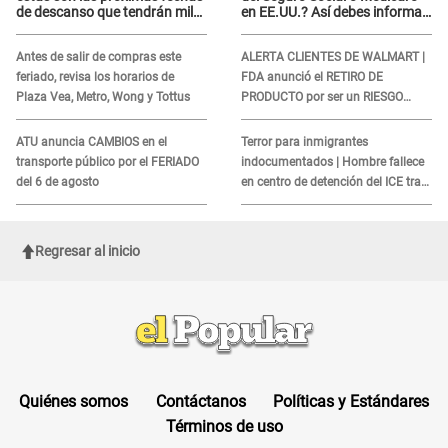
de descanso que tendrán miles
en EE.UU.? Así debes informar
de peruanos
sobre su muerte para EVITAR
COBROS
Antes de salir de compras este
ALERTA CLIENTES DE WALMART |
feriado, revisa los horarios de
FDA anunció el RETIRO DE
Plaza Vea, Metro, Wong y Tottus
PRODUCTO por ser un RIESGO
MORTAL para consumidores: ¿Cuál
es?
ATU anuncia CAMBIOS en el
Terror para inmigrantes
transporte público por el FERIADO
indocumentados | Hombre fallece
del 6 de agosto
en centro de detención del ICE tras
sufrir una "emergencia médica"
Regresar al inicio
Quiénes somos
Contáctanos
Políticas y Estándares
Términos de uso