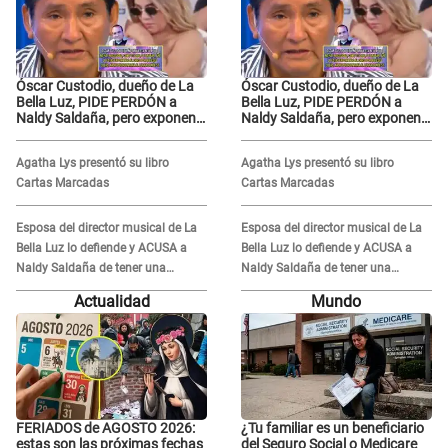
Óscar Custodio, dueño de La
Óscar Custodio, dueño de La
Bella Luz, PIDE PERDÓN a
Bella Luz, PIDE PERDÓN a
Naldy Saldaña, pero exponen
Naldy Saldaña, pero exponen
audio donde le reclama por
audio donde le reclama por
VIDEOS: "No hay necesidad de
VIDEOS: "No hay necesidad de
Agatha Lys presentó su libro
Agatha Lys presentó su libro
grabar"
grabar"
Cartas Marcadas
Cartas Marcadas
Esposa del director musical de La
Esposa del director musical de La
Bella Luz lo defiende y ACUSA a
Bella Luz lo defiende y ACUSA a
Naldy Saldaña de tener una
Naldy Saldaña de tener una
relación con él y otros integrantes
relación con él y otros integrantes
Actualidad
Mundo
FERIADOS de AGOSTO 2026:
¿Tu familiar es un beneficiario
estas son las próximas fechas
del Seguro Social o Medicare