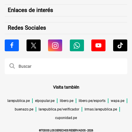
Enlaces de interés
Redes Sociales
Visita también
larepublica.pe
elpopular.pe
libero.pe
libero.pe/esports
wapa.pe
buenazo.pe
larepublica.pe/verificador
lrmas.larepublica.pe
cuponidad.pe
©TODOS LOS DERECHOS RESERVADOS -
2026