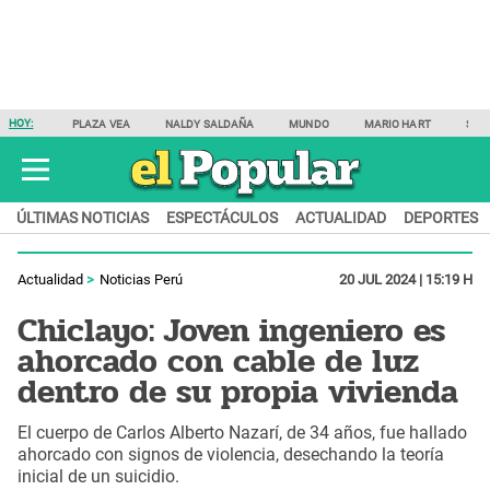
HOY:
PLAZA VEA
NALDY SALDAÑA
MUNDO
MARIO HART
SAM
ÚLTIMAS NOTICIAS
ESPECTÁCULOS
ACTUALIDAD
DEPORTES
Actualidad
Noticias Perú
20 JUL 2024 | 15:19 H
Chiclayo: Joven ingeniero es
ahorcado con cable de luz
dentro de su propia vivienda
El cuerpo de Carlos Alberto Nazarí, de 34 años, fue hallado
ahorcado con signos de violencia, desechando la teoría
inicial de un suicidio.