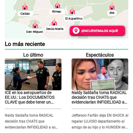
Lo más reciente
Lo último
Espectáculos
ICE en los aeropuertos de
Naldy Saldaña toma RADICAL
EE.UU.: Los DOCUMENTOS
decisión tras CHATS que
CLAVE que debe tener un
evidenciarían INFIDELIDAD a
inmigrante al viajar
su novio con animador de 'La
Bella Luz': "Un día..."
Naldy Saldaña toma RADICAL
Jefferson Farfán deja EN SHOCK al
decisión tras CHATS que
regalar LUJOSO departamento al
evidenciarían INFIDELIDAD a su
amigo de su hijo y lo HUNDEN en