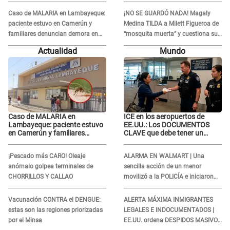
novio con animador de 'La Bella
redes: "A su hija se lo negó"
Luz': "Un día..."
Caso de MALARIA en Lambayeque:
¡NO SE GUARDÓ NADA! Magaly
paciente estuvo en Camerún y
Medina TILDA a Milett Figueroa de
familiares denuncian demora en
“mosquita muerta” y cuestiona su
tratamiento
RECONCILIACIÓN con Marcelo
Actualidad
Mundo
Tinelli en TV argentina
Caso de MALARIA en
ICE en los aeropuertos de
Lambayeque: paciente estuvo
EE.UU.: Los DOCUMENTOS
en Camerún y familiares
CLAVE que debe tener un
denuncian demora en
inmigrante al viajar
tratamiento
¡Pescado más CARO! Oleaje
ALARMA EN WALMART | Una
anómalo golpea terminales de
sencilla acción de un menor
CHORRILLOS Y CALLAO
movilizó a la POLICÍA e iniciaron
una investigación por lo hallado:
¿Qué ocurrió?
Vacunación CONTRA el DENGUE:
ALERTA MÁXIMA INMIGRANTES
estas son las regiones priorizadas
LEGALES E INDOCUMENTADOS |
por el Minsa
EE.UU. ordena DESPIDOS MASIVOS