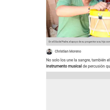
En el Día del Padre, el apoyo de su progenitor a su hijo c
Christian Moreno
No solo los une la sangre, también e
instrumento musical
de percusión qu