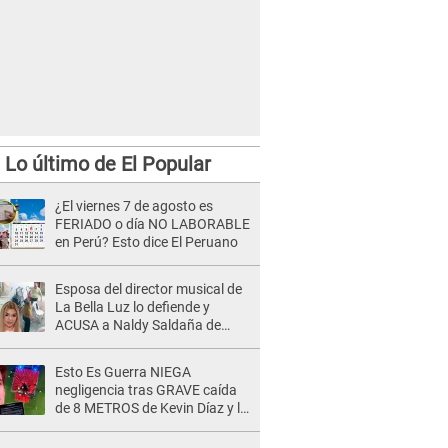
Lo último de El Popular
¿El viernes 7 de agosto es
FERIADO o día NO LABORABLE
en Perú? Esto dice El Peruano
Esposa del director musical de
La Bella Luz lo defiende y
ACUSA a Naldy Saldaña de
tener una relación con él y
otros integrantes
Esto Es Guerra NIEGA
negligencia tras GRAVE caída
de 8 METROS de Kevin Díaz y lo
SEÑALAN: "No adoptó la
postura correcta"