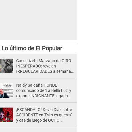
Lo último de El Popular
Caso Lizeth Marzano da GIRO
INESPERADO: revelan
IRREGULARIDADES a semanas
de la audiencia clave de Adrían
Villar
Naldy Saldaña HUNDE
comunicado de 'La Bella Luz' y
expone INDIGNANTE jugada
para DEFENDER a director:
"Que he tenido algo..."
¡ESCÁNDALO! Kevin Díaz sufre
ACCIDENTE en 'Esto es guerra'
y cae de juego de OCHO
METROS de altura: "La
colchoneta se rompe..."