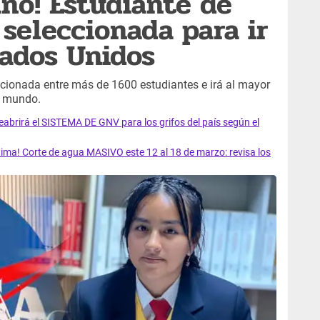
ano! Estudiante de
seleccionada para ir
tados Unidos
cionada entre más de 1600 estudiantes e irá al mayor
l mundo.
rirá el SISTEMA DE GNV para los grifos del país según el
ma! Corte de agua MASIVO este 12 al 18 de marzo: revisa los