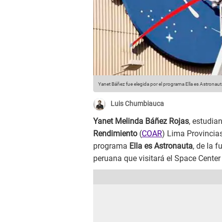
Yanet Báñez fue elegida por el programa Ella es Astronauta
Luis Chumbiauca
Yanet Melinda Báñez Rojas
, estudia
Rendimiento
(
COAR
) Lima Provincia
programa
Ella es Astronauta
, de la 
peruana que visitará el Space Center