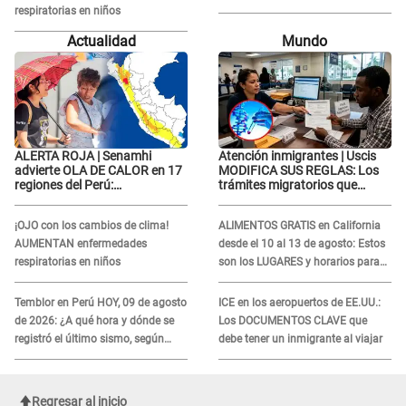
respiratorias en niños
Lorena la ECHA en VIVO
Actualidad
Mundo
ALERTA ROJA | Senamhi
Atención inmigrantes | Uscis
advierte OLA DE CALOR en 17
MODIFICA SUS REGLAS: Los
regiones del Perú:
trámites migratorios que
temperaturas alcanzarán
podrían necesitar tu prueba de
hasta los 37 °C
ADN
¡OJO con los cambios de clima!
ALIMENTOS GRATIS en California
AUMENTAN enfermedades
desde el 10 al 13 de agosto: Estos
respiratorias en niños
son los LUGARES y horarios para
recibir la ayuda
Temblor en Perú HOY, 09 de agosto
ICE en los aeropuertos de EE.UU.:
de 2026: ¿A qué hora y dónde se
Los DOCUMENTOS CLAVE que
registró el último sismo, según
debe tener un inmigrante al viajar
IGP?
Regresar al inicio