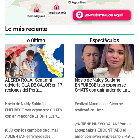
Lo más reciente
Lo último
Espectáculos
ALERTA ROJA | Senamhi
Novio de Naldy Saldaña
advierte OLA DE CALOR en 17
ENFURECE tras exponerse
regiones del Perú:
CHATS con animador de La
temperaturas alcanzarán
Bella Luz y ADVIERTE:
hasta los 37 °C
"Estúp@&# que cree que..."
Novio de Naldy Saldaña
Festival Mundial del Circo se
ENFURECE tras exponerse CHATS
realizará en Lima
con animador de La Bella Luz y
ADVIERTE: "Estúp@&# que cree
¡YA TIENE NUEVO GALÁN! Pamela
que..."
¡OJO con los cambios de clima!
López habría ENCONTRADO el
AUMENTAN enfermedades
amor con joven empresario y Pati