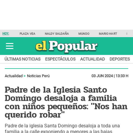
HOY:
PLAZA VEA
NALDY SALDAÑA
MUNDO
MARIO HART
SAM
ÚLTIMAS NOTICIAS
ESPECTÁCULOS
ACTUALIDAD
DEPORTES
Actualidad
Noticias Perú
03 JUN 2024 | 13:33 H
Padre de la Iglesia Santo
Domingo desaloja a familia
con niños pequeños: "Nos han
querido robar"
Padre de la iglesia Santa Domingo desaloja a toda una
familia a la calle exponiendo a menores a las bajas