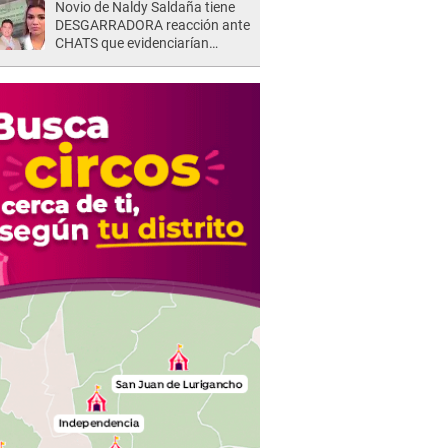
Novio de Naldy Saldaña tiene
DESGARRADORA reacción ante
CHATS que evidenciarían
INFIDELIDAD con animador de
'La Bella Luz': "Se puso..."