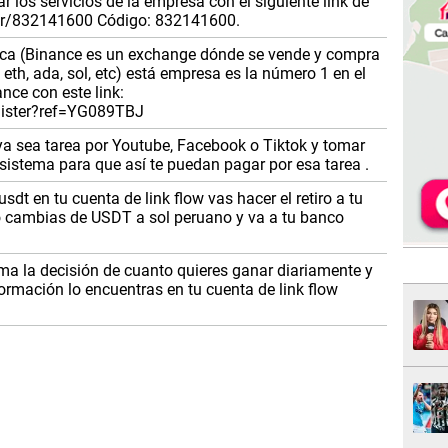
r los servicios de la empresa con el siguiente link de
ster/832141600 Código: 832141600.
ifica (Binance es un exchange dónde se vende y compra
 eth, ada, sol, etc) está empresa es la número 1 en el
nce con este link:
gister?ref=YG089TBJ
 ya sea tarea por Youtube, Facebook o Tiktok y tomar
 sistema para que así te puedan pagar por esa tarea .
dt en tu cuenta de link flow vas hacer el retiro a tu
o cambias de USDT a sol peruano y va a tu banco
ma la decisión de cuanto quieres ganar diariamente y
ormación lo encuentras en tu cuenta de link flow