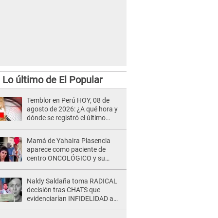
Lo último de El Popular
Temblor en Perú HOY, 08 de
agosto de 2026: ¿A qué hora y
dónde se registró el último
sismo, según IGP?
Mamá de Yahaira Plasencia
aparece como paciente de
centro ONCOLÓGICO y su
hermano lanza DESGARRADOR
mensaje: "Hoy fue la última..."
Naldy Saldaña toma RADICAL
decisión tras CHATS que
evidenciarían INFIDELIDAD a
su novio con animador de 'La
Bella Luz': "Un día..."