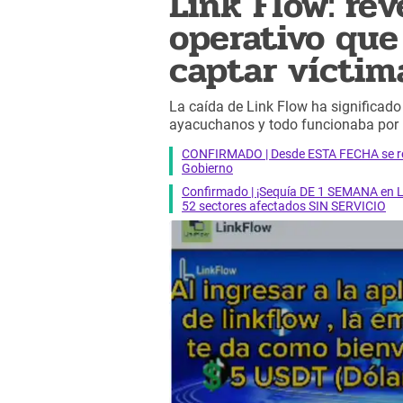
Link Flow: rev
operativo que
captar víctim
La caída de Link Flow ha significado
ayacuchanos y todo funcionaba por 
CONFIRMADO | Desde ESTA FECHA se reab
Gobierno
Confirmado | ¡Sequía DE 1 SEMANA en Li
52 sectores afectados SIN SERVICIO