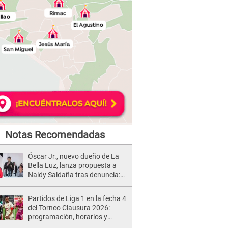
Notas Recomendadas
Óscar Jr., nuevo dueño de La
Bella Luz, lanza propuesta a
Naldy Saldaña tras denuncia:
“Va a haber otro tipo de ley”
Partidos de Liga 1 en la fecha 4
del Torneo Clausura 2026:
programación, horarios y
dónde ver