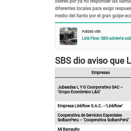
líderes por ya no responder las llama
diferentes locales para exigir respu
medio del llanto por el gran golpe e
PUEDES VER:
Link Flow: SBS advierte so
SBS dio aviso que L
Empresas
Jubeadsa L Y G Coorporativo SAC –
‘Grupo Económico L&G’
Empresa Linkflow S.A.C. –‘Linkflow’
Cooperativa de Servicios Especiales
SolbanPeru – ‘Cooperativa SolbanPerú’
Mi Banquito