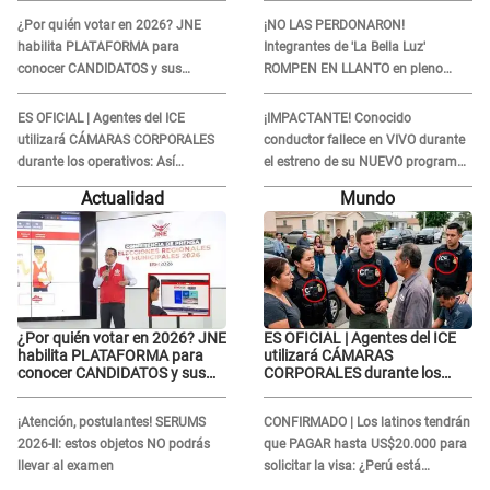
"Se acercó..."
"Se acercó..."
¿Por quién votar en 2026? JNE
¡NO LAS PERDONARON!
habilita PLATAFORMA para
Integrantes de 'La Bella Luz'
conocer CANDIDATOS y sus
ROMPEN EN LLANTO en pleno
propuestas
concierto y reciben FUERTES
CRÍTICAS: “La víctima ...”
ES OFICIAL | Agentes del ICE
¡IMPACTANTE! Conocido
utilizará CÁMARAS CORPORALES
conductor fallece en VIVO durante
durante los operativos: Así
el estreno de su NUEVO programa:
afectará a inmigrantes
así fueron sus últimos segundos al
Actualidad
Mundo
aire
¿Por quién votar en 2026? JNE
ES OFICIAL | Agentes del ICE
habilita PLATAFORMA para
utilizará CÁMARAS
conocer CANDIDATOS y sus
CORPORALES durante los
propuestas
operativos: Así afectará a
inmigrantes
¡Atención, postulantes! SERUMS
CONFIRMADO | Los latinos tendrán
2026-II: estos objetos NO podrás
que PAGAR hasta US$20.000 para
llevar al examen
solicitar la visa: ¿Perú está
incluido?