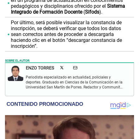
en un programa de actualización en conocimientos
pedagógicos y disciplinarios ofrecido por el
Sistema
Integrado de Formación Docente
(
Sifods
).
Por último, será posible visualizar la constancia de
inscripción, se deberá verificar que todos los datos
sean correctos antes de proceder a descargarla
haciendo clic en el botón “descargar constancia de
inscripción”.
SOBRE EL AUTOR:
ENZO TORRES
Periodista especializado en actualidad, policiales y
deportes. Graduado en Ciencias de la Comunicación en la
Universidad San Martín de Porres. Redactor y Communit
Manager en El Popular. Interesado en temas relacionados
con política, fútbol peruano e internacional, economía,
coyuntura nacional y mundial.