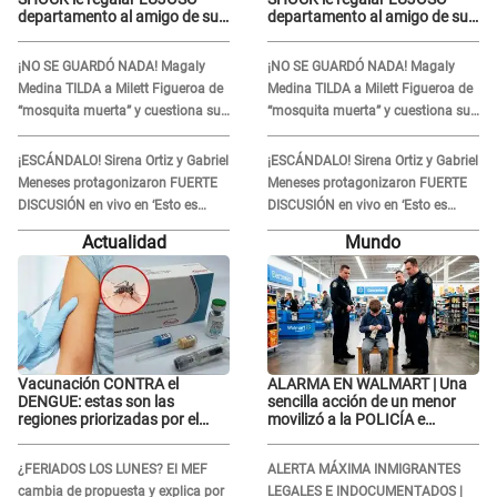
departamento al amigo de su
departamento al amigo de su
hijo y lo HUNDEN en redes: "A
hijo y lo HUNDEN en redes: "A
su hija se lo negó"
su hija se lo negó"
¡NO SE GUARDÓ NADA! Magaly
¡NO SE GUARDÓ NADA! Magaly
Medina TILDA a Milett Figueroa de
Medina TILDA a Milett Figueroa de
“mosquita muerta” y cuestiona su
“mosquita muerta” y cuestiona su
RECONCILIACIÓN con Marcelo
RECONCILIACIÓN con Marcelo
Tinelli en TV argentina
Tinelli en TV argentina
¡ESCÁNDALO! Sirena Ortiz y Gabriel
¡ESCÁNDALO! Sirena Ortiz y Gabriel
Meneses protagonizaron FUERTE
Meneses protagonizaron FUERTE
DISCUSIÓN en vivo en ‘Esto es
DISCUSIÓN en vivo en ‘Esto es
Guerra’: “Ya no quiero...”
Guerra’: “Ya no quiero...”
Actualidad
Mundo
Vacunación CONTRA el
ALARMA EN WALMART | Una
DENGUE: estas son las
sencilla acción de un menor
regiones priorizadas por el
movilizó a la POLICÍA e
Minsa
iniciaron una investigación por
lo hallado: ¿Qué ocurrió?
¿FERIADOS LOS LUNES? El MEF
ALERTA MÁXIMA INMIGRANTES
cambia de propuesta y explica por
LEGALES E INDOCUMENTADOS |