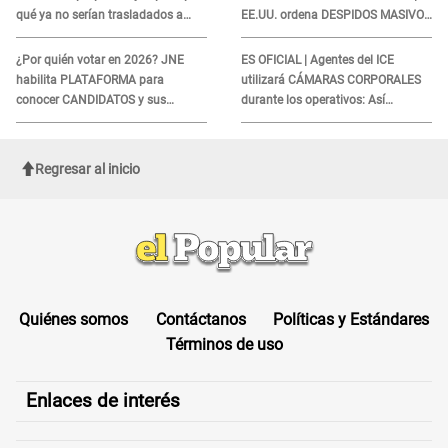
qué ya no serían trasladados a
EE.UU. ordena DESPIDOS MASIVOS
viernes
y DEPORTACIONES a estos
extranjeros
¿Por quién votar en 2026? JNE
ES OFICIAL | Agentes del ICE
habilita PLATAFORMA para
utilizará CÁMARAS CORPORALES
conocer CANDIDATOS y sus
durante los operativos: Así
propuestas
afectará a inmigrantes
Regresar al inicio
Quiénes somos
Contáctanos
Políticas y Estándares
Términos de uso
Enlaces de interés