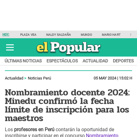
HOY:
PLAZA VEA
NALDY SALDAÑA
MUNDO
MARIO HART
SAM
ÚLTIMAS NOTICIAS
ESPECTÁCULOS
ACTUALIDAD
DEPORTES
Actualidad
Noticias Perú
05 MAY 2024 | 15:02 H
Nombramiento docente 2024:
Minedu confirmó la fecha
límite de inscripción para los
maestros
Los
profesores en Perú
contarán la oportunidad de
inscribirse y participar en el concurso
Nombramiento