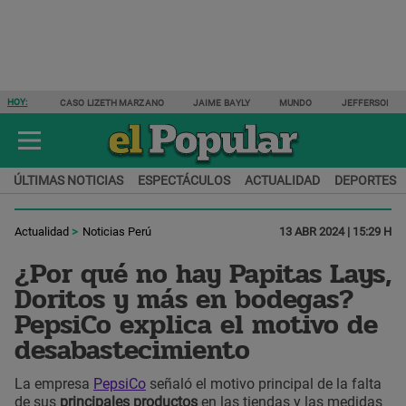
HOY:
CASO LIZETH MARZANO
JAIME BAYLY
MUNDO
JEFFERSON F
ÚLTIMAS NOTICIAS
ESPECTÁCULOS
ACTUALIDAD
DEPORTES
Actualidad
Noticias Perú
13 ABR 2024 | 15:29 H
¿Por qué no hay Papitas Lays,
Doritos y más en bodegas?
PepsiCo explica el motivo de
desabastecimiento
La empresa
PepsiCo
señaló el motivo principal de la falta
de sus
principales productos
en las tiendas y las medidas