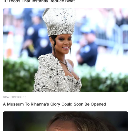
PepsiCo se pronuncia sobre su futuro en Perú.
Asimismo, indicó que se ha venido realizando alianzas
locales para seguir produciendo los productos de Lay´s y
Chifles Karinto en nuestro país. Por último, se resalta que
la empresa seguirá firme trabajando en Perú con el
objetivo de abastecer el mercado con miles de productos
que ofrece y han entrado en el corazón de miles de
peruanos.