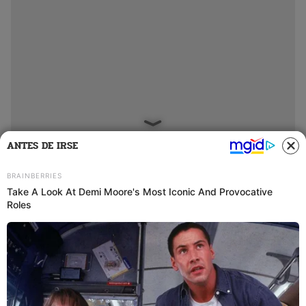
ANTES DE IRSE
Esta situación ha afectado la producción de snacks como
Lay’s, Doritos, Piqueo Snax, Natuchips, Chizitos, Cheese
Tris, Cheetos, Cuates, entre otros, según el comunicado
emitido por PepsiCo.
PUEDES VER:
Explosión en fábrica PEPSICO: revelan origen del
siniestro que dejó a persona atrapada en Santa