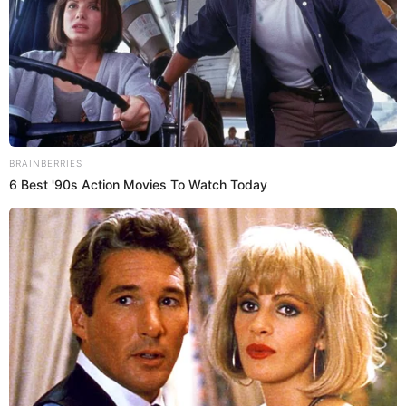
Anita
PepsiCo emite un comunicado ante
su situación en Perú
Si bien existe una escasez de los productos con mayor
demanda por el consumidor peruano. PepsiCo ha
establecido medidas importantes para seguir entregando
los productos para satisfacer a los clientes y
consumidores durante este plazo, hasta la reactivación de
su planta.