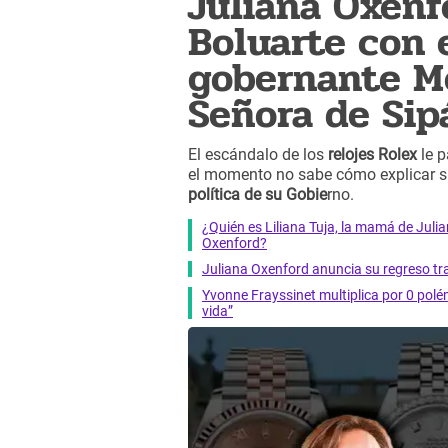
Juliana Oxenf
Boluarte con 
gobernante Mo
Señora de Sip
El escándalo de los
relojes Rolex
le 
el momento no sabe cómo explicar s
política de su Gobie
rno.
¿Quién es Liliana Tuja, la mamá de Juli
Oxenford?
Juliana Oxenford anuncia su regreso tras 
Yvonne Frayssinet multiplica por 0 polé
vida”