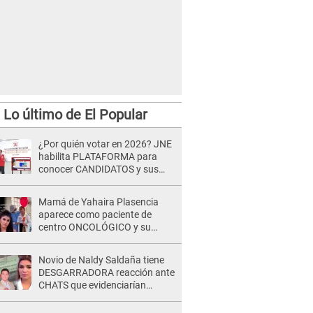
Lo último de El Popular
¿Por quién votar en 2026? JNE
habilita PLATAFORMA para
conocer CANDIDATOS y sus
propuestas
Mamá de Yahaira Plasencia
aparece como paciente de
centro ONCOLÓGICO y su
hermano lanza DESGARRADOR
mensaje: "Hoy fue la última..."
Novio de Naldy Saldaña tiene
DESGARRADORA reacción ante
CHATS que evidenciarían
INFIDELIDAD con animador de
'La Bella Luz': "Se puso..."