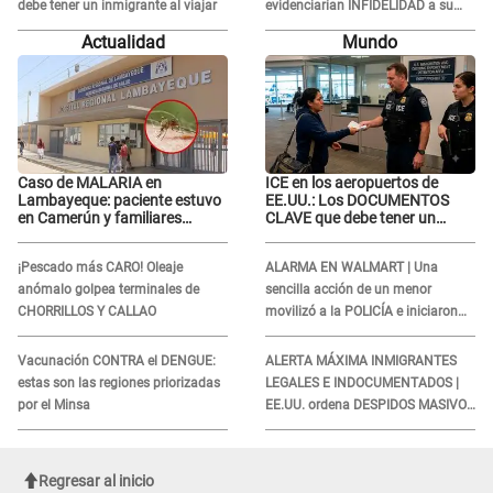
debe tener un inmigrante al viajar
evidenciarían INFIDELIDAD a su
novio con animador de 'La Bella
Actualidad
Mundo
Luz': "Un día..."
Caso de MALARIA en
ICE en los aeropuertos de
Lambayeque: paciente estuvo
EE.UU.: Los DOCUMENTOS
en Camerún y familiares
CLAVE que debe tener un
denuncian demora en
inmigrante al viajar
tratamiento
¡Pescado más CARO! Oleaje
ALARMA EN WALMART | Una
anómalo golpea terminales de
sencilla acción de un menor
CHORRILLOS Y CALLAO
movilizó a la POLICÍA e iniciaron
una investigación por lo hallado:
¿Qué ocurrió?
Vacunación CONTRA el DENGUE:
ALERTA MÁXIMA INMIGRANTES
estas son las regiones priorizadas
LEGALES E INDOCUMENTADOS |
por el Minsa
EE.UU. ordena DESPIDOS MASIVOS
y DEPORTACIONES a estos
extranjeros
Regresar al inicio