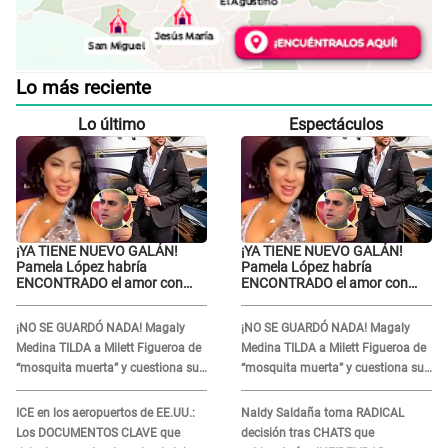
Lo más reciente
Lo último
Espectáculos
¡YA TIENE NUEVO GALÁN!
¡YA TIENE NUEVO GALÁN!
Pamela López habría
Pamela López habría
ENCONTRADO el amor con
ENCONTRADO el amor con
joven empresario y Pati Lorena
joven empresario y Pati Lorena
la ECHA en VIVO
la ECHA en VIVO
¡NO SE GUARDÓ NADA! Magaly
¡NO SE GUARDÓ NADA! Magaly
Medina TILDA a Milett Figueroa de
Medina TILDA a Milett Figueroa de
“mosquita muerta” y cuestiona su
“mosquita muerta” y cuestiona su
RECONCILIACIÓN con Marcelo
RECONCILIACIÓN con Marcelo
Tinelli en TV argentina
Tinelli en TV argentina
ICE en los aeropuertos de EE.UU.:
Naldy Saldaña toma RADICAL
Los DOCUMENTOS CLAVE que
decisión tras CHATS que