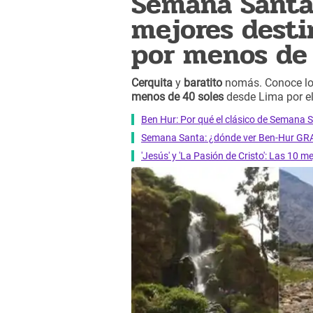
Semana Santa:
mejores desti
por menos de 
Cerquita
y
baratito
nomás. Conoce los
menos de 40 soles
desde Lima por e
Ben Hur: Por qué el clásico de Semana S
Semana Santa: ¿dónde ver Ben-Hur GRA
'Jesús' y 'La Pasión de Cristo': Las 10 