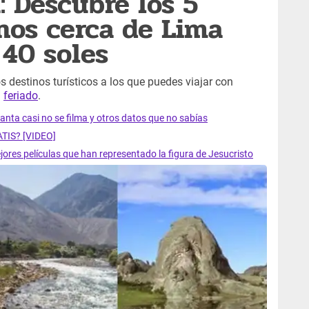
 Descubre los 5
nos cerca de Lima
40 soles
 destinos turísticos a los que puedes viajar con
l
feriado
.
anta casi no se filma y otros datos que no sabías
TIS? [VIDEO]
mejores películas que han representado la figura de Jesucristo