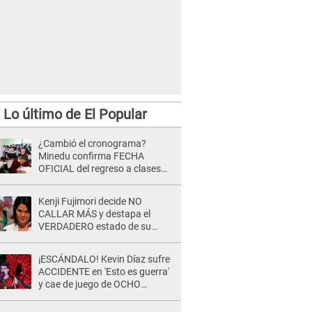
Lo último de El Popular
¿Cambió el cronograma?
Minedu confirma FECHA
OFICIAL del regreso a clases
tras vacaciones por Fiestas
Patrias 2026
Kenji Fujimori decide NO
CALLAR MÁS y destapa el
VERDADERO estado de su
relación familiar con Keiko
Fujimori: "Mi familia es Érika, mi
¡ESCÁNDALO! Kevin Díaz sufre
suegra..."
ACCIDENTE en 'Esto es guerra'
y cae de juego de OCHO
METROS de altura: "La
colchoneta se rompe..."