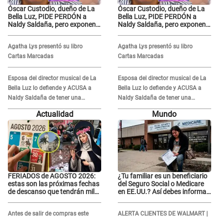
Óscar Custodio, dueño de La
Óscar Custodio, dueño de La
Bella Luz, PIDE PERDÓN a
Bella Luz, PIDE PERDÓN a
Naldy Saldaña, pero exponen
Naldy Saldaña, pero exponen
audio donde le reclama por
audio donde le reclama por
VIDEOS: "No hay necesidad de
VIDEOS: "No hay necesidad de
Agatha Lys presentó su libro
Agatha Lys presentó su libro
grabar"
grabar"
Cartas Marcadas
Cartas Marcadas
Esposa del director musical de La
Esposa del director musical de La
Bella Luz lo defiende y ACUSA a
Bella Luz lo defiende y ACUSA a
Naldy Saldaña de tener una
Naldy Saldaña de tener una
relación con él y otros integrantes
relación con él y otros integrantes
Actualidad
Mundo
FERIADOS de AGOSTO 2026:
¿Tu familiar es un beneficiario
estas son las próximas fechas
del Seguro Social o Medicare
de descanso que tendrán miles
en EE.UU.? Así debes informar
de peruanos
sobre su muerte para EVITAR
COBROS
Antes de salir de compras este
ALERTA CLIENTES DE WALMART |