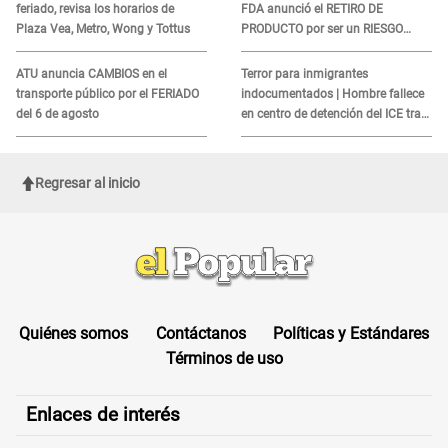
feriado, revisa los horarios de
FDA anunció el RETIRO DE
Plaza Vea, Metro, Wong y Tottus
PRODUCTO por ser un RIESGO
MORTAL para consumidores: ¿Cuál
es?
ATU anuncia CAMBIOS en el
Terror para inmigrantes
transporte público por el FERIADO
indocumentados | Hombre fallece
del 6 de agosto
en centro de detención del ICE tras
sufrir una "emergencia médica"
Regresar al inicio
Quiénes somos
Contáctanos
Políticas y Estándares
Términos de uso
Enlaces de interés