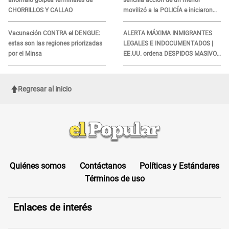
anómalo golpea terminales de
sencilla acción de un menor
CHORRILLOS Y CALLAO
movilizó a la POLICÍA e iniciaron
una investigación por lo hallado:
¿Qué ocurrió?
Vacunación CONTRA el DENGUE:
ALERTA MÁXIMA INMIGRANTES
estas son las regiones priorizadas
LEGALES E INDOCUMENTADOS |
por el Minsa
EE.UU. ordena DESPIDOS MASIVOS
y DEPORTACIONES a estos
extranjeros
Regresar al inicio
Quiénes somos
Contáctanos
Políticas y Estándares
Términos de uso
Enlaces de interés