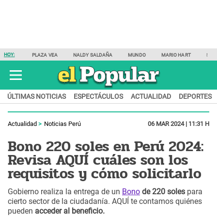
HOY:
PLAZA VEA
NALDY SALDAÑA
MUNDO
MARIO HART
SAM
ÚLTIMAS NOTICIAS
ESPECTÁCULOS
ACTUALIDAD
DEPORTES
Actualidad
Noticias Perú
06 MAR 2024 | 11:31 H
Bono 220 soles en Perú 2024:
Revisa AQUÍ cuáles son los
requisitos y cómo solicitarlo
Gobierno realiza la entrega de un
Bono
de 220 soles
para
cierto sector de la ciudadanía. AQUÍ te contamos quiénes
pueden
acceder al beneficio.