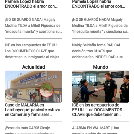
Pamela López habría
Pamela López habría
ENCONTRADO el amor con
ENCONTRADO el amor con
joven empresario y Pati Lorena
joven empresario y Pati Lorena
la ECHA en VIVO
la ECHA en VIVO
¡NO SE GUARDÓ NADA! Magaly
¡NO SE GUARDÓ NADA! Magaly
Medina TILDA a Milett Figueroa de
Medina TILDA a Milett Figueroa de
“mosquita muerta” y cuestiona su
“mosquita muerta” y cuestiona su
RECONCILIACIÓN con Marcelo
RECONCILIACIÓN con Marcelo
Tinelli en TV argentina
Tinelli en TV argentina
ICE en los aeropuertos de EE.UU.:
Naldy Saldaña toma RADICAL
Los DOCUMENTOS CLAVE que
decisión tras CHATS que
debe tener un inmigrante al viajar
evidenciarían INFIDELIDAD a su
novio con animador de 'La Bella
Actualidad
Mundo
Luz': "Un día..."
Caso de MALARIA en
ICE en los aeropuertos de
Lambayeque: paciente estuvo
EE.UU.: Los DOCUMENTOS
en Camerún y familiares
CLAVE que debe tener un
denuncian demora en
inmigrante al viajar
tratamiento
¡Pescado más CARO! Oleaje
ALARMA EN WALMART | Una