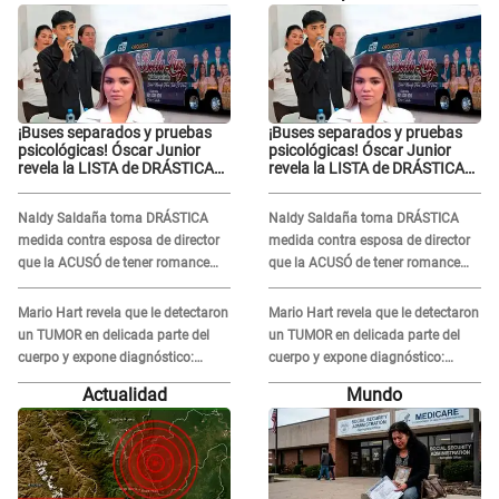
¡Buses separados y pruebas
¡Buses separados y pruebas
psicológicas! Óscar Junior
psicológicas! Óscar Junior
revela la LISTA de DRÁSTICAS
revela la LISTA de DRÁSTICAS
medidas para prevenir acoso
medidas para prevenir acoso
en 'La Bella Luz' tras caso
en 'La Bella Luz' tras caso
Naldy Saldaña toma DRÁSTICA
Naldy Saldaña toma DRÁSTICA
Naldy Saldaña
Naldy Saldaña
medida contra esposa de director
medida contra esposa de director
que la ACUSÓ de tener romance
que la ACUSÓ de tener romance
con él: "Muy triste..."
con él: "Muy triste..."
Mario Hart revela que le detectaron
Mario Hart revela que le detectaron
un TUMOR en delicada parte del
un TUMOR en delicada parte del
cuerpo y expone diagnóstico:
cuerpo y expone diagnóstico:
"Dolores muy fuertes..."
"Dolores muy fuertes..."
Actualidad
Mundo