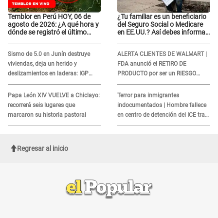
Temblor en Perú HOY, 06 de
¿Tu familiar es un beneficiario
agosto de 2026: ¿A qué hora y
del Seguro Social o Medicare
dónde se registró el último
en EE.UU.? Así debes informar
sismo, según IGP?
sobre su muerte para EVITAR
COBROS
Sismo de 5.0 en Junín destruye
ALERTA CLIENTES DE WALMART |
viviendas, deja un herido y
FDA anunció el RETIRO DE
deslizamientos en laderas: IGP
PRODUCTO por ser un RIESGO
alerta sobre posibles réplicas
MORTAL para consumidores: ¿Cuál
es?
Papa León XIV VUELVE a Chiclayo:
Terror para inmigrantes
recorrerá seis lugares que
indocumentados | Hombre fallece
marcaron su historia pastoral
en centro de detención del ICE tras
sufrir una "emergencia médica"
Regresar al inicio