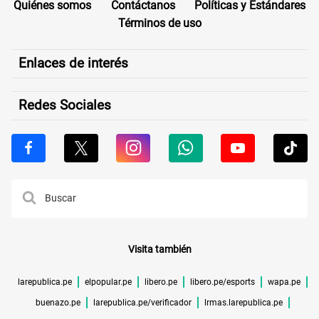
Quiénes somos
Contáctanos
Políticas y Estándares
Términos de uso
Enlaces de interés
Redes Sociales
Visita también
larepublica.pe
elpopular.pe
libero.pe
libero.pe/esports
wapa.pe
buenazo.pe
larepublica.pe/verificador
lrmas.larepublica.pe