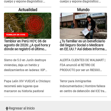
cuerpo y expone diagnóstico:
cuerpo y expone diagnóstico:
"Dolores muy fuertes..."
"Dolores muy fuertes..."
Actualidad
Mundo
Temblor en Perú HOY, 06 de
¿Tu familiar es un beneficiario
agosto de 2026: ¿A qué hora y
del Seguro Social o Medicare
dónde se registró el último
en EE.UU.? Así debes informar
sismo, según IGP?
sobre su muerte para EVITAR
COBROS
Sismo de 5.0 en Junín destruye
ALERTA CLIENTES DE WALMART |
viviendas, deja un herido y
FDA anunció el RETIRO DE
deslizamientos en laderas: IGP
PRODUCTO por ser un RIESGO
alerta sobre posibles réplicas
MORTAL para consumidores: ¿Cuál
es?
Papa León XIV VUELVE a Chiclayo:
Terror para inmigrantes
recorrerá seis lugares que
indocumentados | Hombre fallece
marcaron su historia pastoral
en centro de detención del ICE tras
sufrir una "emergencia médica"
Regresar al inicio