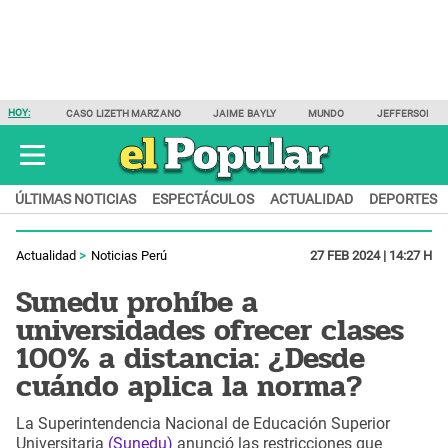
HOY:
CASO LIZETH MARZANO
JAIME BAYLY
MUNDO
JEFFERSON F
ÚLTIMAS NOTICIAS
ESPECTÁCULOS
ACTUALIDAD
DEPORTES
Actualidad
Noticias Perú
27 FEB 2024 | 14:27 H
Sunedu prohíbe a
universidades ofrecer clases
100% a distancia: ¿Desde
cuándo aplica la norma?
La Superintendencia Nacional de Educación Superior
Universitaria
(Sunedu)
anunció las restricciones que