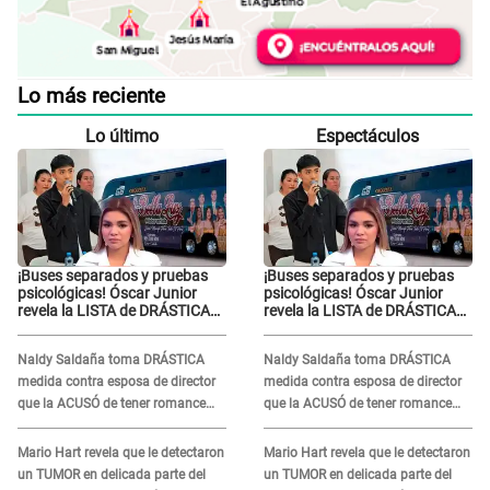
Lo más reciente
Lo último
Espectáculos
¡Buses separados y pruebas
¡Buses separados y pruebas
psicológicas! Óscar Junior
psicológicas! Óscar Junior
revela la LISTA de DRÁSTICAS
revela la LISTA de DRÁSTICAS
medidas para prevenir acoso
medidas para prevenir acoso
en 'La Bella Luz' tras caso
en 'La Bella Luz' tras caso
Naldy Saldaña toma DRÁSTICA
Naldy Saldaña toma DRÁSTICA
Naldy Saldaña
Naldy Saldaña
medida contra esposa de director
medida contra esposa de director
que la ACUSÓ de tener romance
que la ACUSÓ de tener romance
con él: "Muy triste..."
con él: "Muy triste..."
Mario Hart revela que le detectaron
Mario Hart revela que le detectaron
un TUMOR en delicada parte del
un TUMOR en delicada parte del