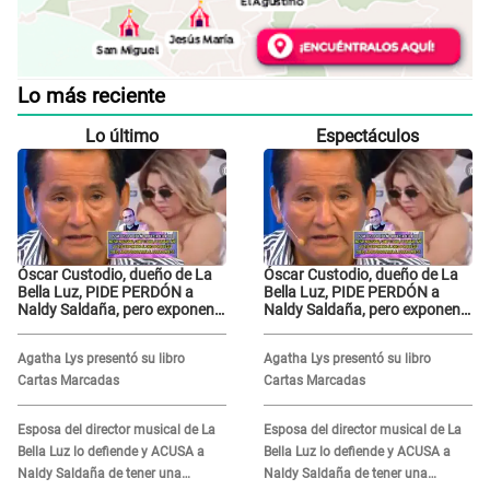
Lo más reciente
Lo último
Espectáculos
Óscar Custodio, dueño de La
Óscar Custodio, dueño de La
Bella Luz, PIDE PERDÓN a
Bella Luz, PIDE PERDÓN a
Naldy Saldaña, pero exponen
Naldy Saldaña, pero exponen
audio donde le reclama por
audio donde le reclama por
VIDEOS: "No hay necesidad de
VIDEOS: "No hay necesidad de
Agatha Lys presentó su libro
Agatha Lys presentó su libro
grabar"
grabar"
Cartas Marcadas
Cartas Marcadas
Esposa del director musical de La
Esposa del director musical de La
Bella Luz lo defiende y ACUSA a
Bella Luz lo defiende y ACUSA a
Naldy Saldaña de tener una
Naldy Saldaña de tener una