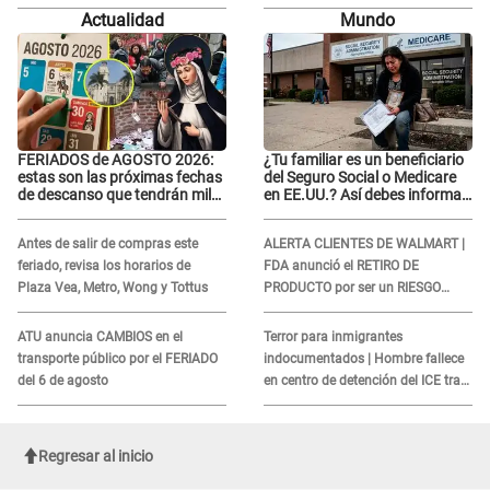
relación con él y otros integrantes
relación con él y otros integrantes
Actualidad
Mundo
FERIADOS de AGOSTO 2026:
¿Tu familiar es un beneficiario
estas son las próximas fechas
del Seguro Social o Medicare
de descanso que tendrán miles
en EE.UU.? Así debes informar
de peruanos
sobre su muerte para EVITAR
COBROS
Antes de salir de compras este
ALERTA CLIENTES DE WALMART |
feriado, revisa los horarios de
FDA anunció el RETIRO DE
Plaza Vea, Metro, Wong y Tottus
PRODUCTO por ser un RIESGO
MORTAL para consumidores: ¿Cuál
es?
ATU anuncia CAMBIOS en el
Terror para inmigrantes
transporte público por el FERIADO
indocumentados | Hombre fallece
del 6 de agosto
en centro de detención del ICE tras
sufrir una "emergencia médica"
Regresar al inicio