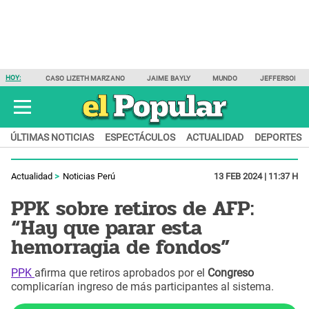
HOY:
CASO LIZETH MARZANO
JAIME BAYLY
MUNDO
JEFFERSON F
ÚLTIMAS NOTICIAS
ESPECTÁCULOS
ACTUALIDAD
DEPORTES
Actualidad
Noticias Perú
13 FEB 2024 | 11:37 H
PPK sobre retiros de AFP:
“Hay que parar esta
hemorragia de fondos”
PPK
afirma que retiros aprobados por el
Congreso
complicarían ingreso de más participantes al sistema.