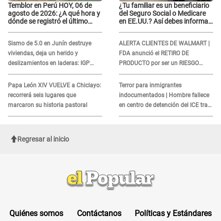
Temblor en Perú HOY, 06 de
¿Tu familiar es un beneficiario
agosto de 2026: ¿A qué hora y
del Seguro Social o Medicare
dónde se registró el último
en EE.UU.? Así debes informar
sismo, según IGP?
sobre su muerte para EVITAR
COBROS
Sismo de 5.0 en Junín destruye
ALERTA CLIENTES DE WALMART |
viviendas, deja un herido y
FDA anunció el RETIRO DE
deslizamientos en laderas: IGP
PRODUCTO por ser un RIESGO
alerta sobre posibles réplicas
MORTAL para consumidores: ¿Cuál
es?
Papa León XIV VUELVE a Chiclayo:
Terror para inmigrantes
recorrerá seis lugares que
indocumentados | Hombre fallece
marcaron su historia pastoral
en centro de detención del ICE tras
sufrir una "emergencia médica"
Regresar al inicio
Quiénes somos
Contáctanos
Políticas y Estándares