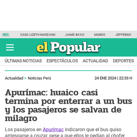
HOY:
CASO LIZETH MARZANO
JAIME BAYLY
MUNDO
JEFFERSON F
ÚLTIMAS NOTICIAS
ESPECTÁCULOS
ACTUALIDAD
DEPORTES
Actualidad
Noticias Perú
24 ENE 2024 | 22:33 H
Apurímac: huaico casi
termina por enterrar a un bus
y los pasajeros se salvan de
milagro
Los pasajeros en
Apurímac
indicaron que el bus quiso
arriesgarse a cruzar, pese a que ellos le pedían al chofer