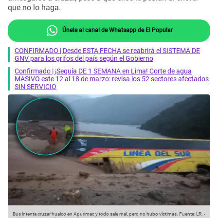
que no lo haga.
Únete al canal de Whatsapp de El Popular
CONFIRMADO | Desde ESTA FECHA se reabrirá el SISTEMA DE
GNV para los grifos del país según el Gobierno
Confirmado | ¡Sequía DE 1 SEMANA en Lima! Corte de agua
MASIVO este 12 al 18 de marzo: revisa los 52 sectores afectados
SIN SERVICIO
Bus intenta cruzar huaico en Apurímac y todo sale mal, pero no hubo víctimas.
Fuente: LR.
-