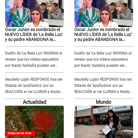
Óscar Junior es nombrado el
Óscar Junior es nombrado el
NUEVO LÍDER de 'La Bella Luz'
NUEVO LÍDER de 'La Bella Luz'
y su padre ABANDONA la
y su padre ABANDONA la
orquesta tras caso Naldy
orquesta tras caso Naldy
Saldaña: "Son errores..."
Saldaña: "Son errores..."
Dueño de 'La Bella Luz' INDIGNA al
Dueño de 'La Bella Luz' INDIGNA al
revelar que los videos expuestos
revelar que los videos expuestos
por Naldy Saldaña pueden ser
por Naldy Saldaña pueden ser
EDITADOS: "Yo tengo sus dos
EDITADOS: "Yo tengo sus dos
visitas..."
visitas..."
Mackeily Luján RESPONDE tras ser
Mackeily Luján RESPONDE tras ser
tildada de 'apañadora' por su
tildada de 'apañadora' por su
REACCIÓN al ver LLORAR a Naldy
REACCIÓN al ver LLORAR a Naldy
Saldaña tras acoso: "No sabía la
Saldaña tras acoso: "No sabía la
Actualidad
Mundo
magnitud"
magnitud"