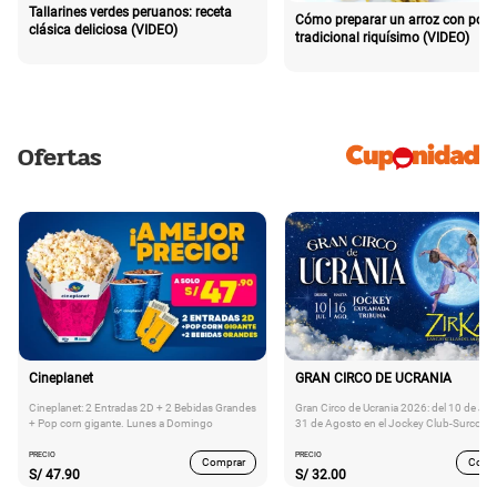
Tallarines verdes peruanos: receta
Cómo preparar un arroz con poll
clásica deliciosa (VIDEO)
tradicional riquísimo (VIDEO)
Ofertas
Cineplanet
GRAN CIRCO DE UCRANIA
Cineplanet: 2 Entradas 2D + 2 Bebidas Grandes
Gran Circo de Ucrania 2026: del 10 de Juli
+ Pop corn gigante. Lunes a Domingo
31 de Agosto en el Jockey Club-Surco
PRECIO
PRECIO
Comprar
Comp
S/
47.90
S/
32.00