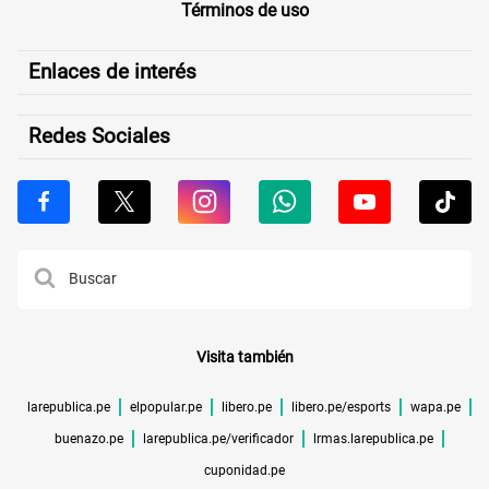
Términos de uso
Enlaces de interés
Redes Sociales
Visita también
larepublica.pe
elpopular.pe
libero.pe
libero.pe/esports
wapa.pe
buenazo.pe
larepublica.pe/verificador
lrmas.larepublica.pe
cuponidad.pe