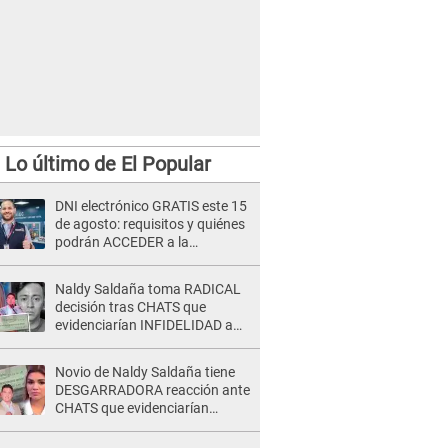
Lo último de El Popular
DNI electrónico GRATIS este 15
de agosto: requisitos y quiénes
podrán ACCEDER a la
campaña
Naldy Saldaña toma RADICAL
decisión tras CHATS que
evidenciarían INFIDELIDAD a
su novio con animador de 'La
Bella Luz': "Un día..."
Novio de Naldy Saldaña tiene
DESGARRADORA reacción ante
CHATS que evidenciarían
INFIDELIDAD con animador de
'La Bella Luz': "Se puso..."