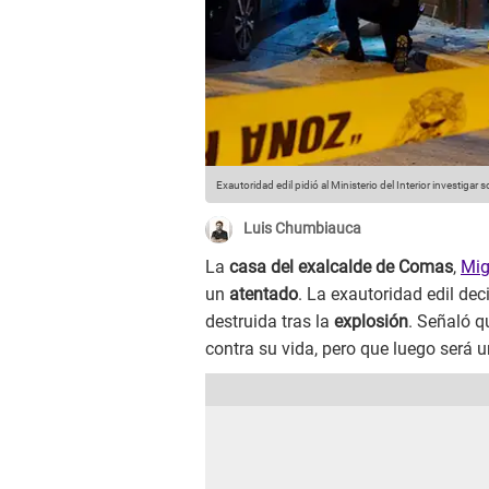
Exautoridad edil pidió al Ministerio del Interior investigar
Luis Chumbiauca
La
casa del exalcalde de Comas
,
Mig
un
atentado
. La exautoridad edil dec
destruida tras la
explosión
. Señaló q
contra su vida, pero que luego será 