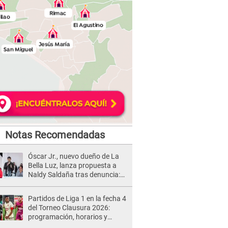
Notas Recomendadas
Óscar Jr., nuevo dueño de La
Bella Luz, lanza propuesta a
Naldy Saldaña tras denuncia:
“Va a haber otro tipo de ley”
Partidos de Liga 1 en la fecha 4
del Torneo Clausura 2026:
programación, horarios y
dónde ver