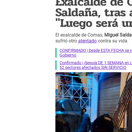
Exalcalde de 
Saldaña, tras 
"Luego será u
El exalcalde de Comas,
Miguel Sald
sufrió otro
atentado
contra su vida.
CONFIRMADO | Desde ESTA FECHA se reab
Gobierno
Confirmado | ¡Sequía DE 1 SEMANA en Li
52 sectores afectados SIN SERVICIO