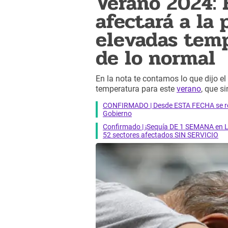
Verano 2024:
afectará a la
elevadas tem
de lo normal
En la nota te contamos lo que dijo el
temperatura para este
verano
, que s
CONFIRMADO | Desde ESTA FECHA se reab
Gobierno
Confirmado | ¡Sequía DE 1 SEMANA en Li
52 sectores afectados SIN SERVICIO