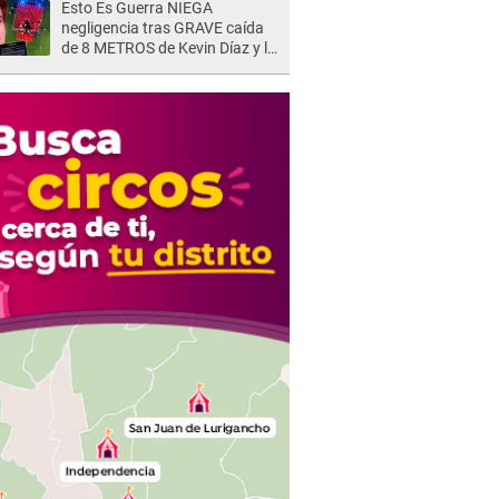
Esto Es Guerra NIEGA
negligencia tras GRAVE caída
de 8 METROS de Kevin Díaz y lo
SEÑALAN: "No adoptó la
postura correcta"