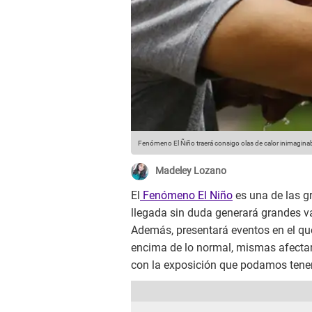
Fenómeno El Ñiño traerá consigo olas de calor inimagina
Madeley Lozano
El
Fenómeno El Niño
es una de las g
llegada sin duda generará grandes v
Además, presentará eventos en el qu
encima de lo normal, mismas afectarí
con la exposición que podamos tener