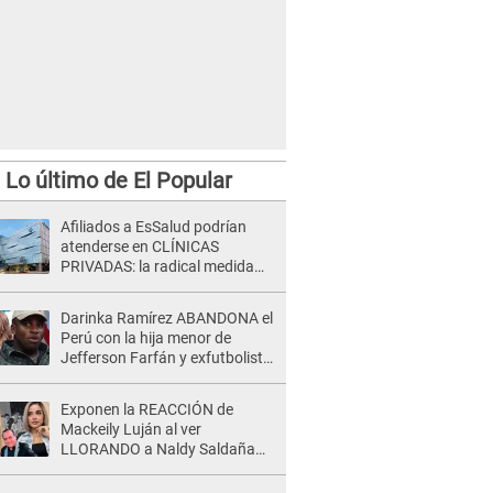
Lo último de El Popular
Afiliados a EsSalud podrían
atenderse en CLÍNICAS
PRIVADAS: la radical medida
que alista el gobierno de Keiko
Fujimori
Darinka Ramírez ABANDONA el
Perú con la hija menor de
Jefferson Farfán y exfutbolista
REACCIONA: "A ti que..."
Exponen la REACCIÓN de
Mackeily Luján al ver
LLORANDO a Naldy Saldaña
tras AGRESIÓN de director de
'La Bella Luz': Esto hizo