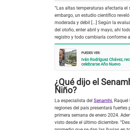
“Las altas temperaturas afectaría el 
embargo, un estudio científico revel
moderada y débil [...] Según la evalu
del otoño, enter abril y mayo, ahí to
registro y todo cambiaría conforme 
PUEDES VER:
Iván Rodríguez Chávez, rec
celebrarse Año Nuevo
¿Qué dijo el Senam
Niño?
La especialista del
Senamhi
, Raquel
regiones del país presentará fuertes 
primera semana de enero 2024. Ademá
visto desde el último diciembre. “Des
promedio que se dan las lluvias en to