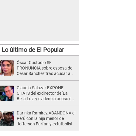
Lo último de El Popular
Óscar Custodio SE
PRONUNCIA sobre esposa de
César Sánchez tras acusar a
Naldy Saldaña de ser PAREJA
del músico: "Lo dejo en manos
Claudia Salazar EXPONE
de la justicia"
CHATS del exdirector de 'La
Bella Luz' y evidencia acoso e
insistencia: "Vas a estar
conmigo, no pasa nada"
Darinka Ramírez ABANDONA el
Perú con la hija menor de
Jefferson Farfán y exfutbolista
REACCIONA: "A ti que..."