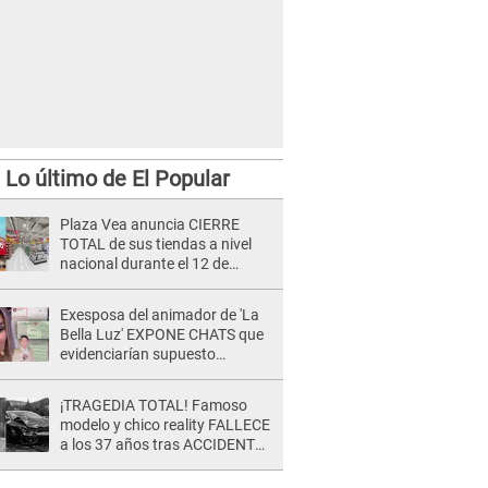
Lo último de El Popular
Plaza Vea anuncia CIERRE
TOTAL de sus tiendas a nivel
nacional durante el 12 de
agosto por este MOTIVO
Exesposa del animador de 'La
Bella Luz' EXPONE CHATS que
evidenciarían supuesto
romance clandestino con Naldy
Saldaña, pese a tener pareja
¡TRAGEDIA TOTAL! Famoso
modelo y chico reality FALLECE
a los 37 años tras ACCIDENTE
durante la grabación de un
comercial