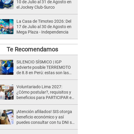
10 de Julio al 31 de Agosto en
el Jockey Club-Surco
La Casa de Timoteo 2026: Del
17 de Julio al 30 de Agosto en
Mega Plaza - Independencia
Te Recomendamos
SILENCIO SÍSMICO | IGP
advierte posible TERREMOTO
de 8.8 en Perú: estas son las
zonas más expuestas
Voluntariado Lima 2027:
¿Cómo postular?, requisitos y
beneficios para PARTICIPAR en
los Juegos Panamericanos
¡Atención afiliados! SIS otorga
beneficio económico y así
puedes consultar con tu DNI si
te corresponde