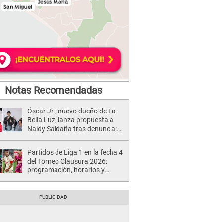
Notas Recomendadas
Óscar Jr., nuevo dueño de La
Bella Luz, lanza propuesta a
Naldy Saldaña tras denuncia:
“Va a haber otro tipo de ley”
Partidos de Liga 1 en la fecha 4
del Torneo Clausura 2026:
programación, horarios y
dónde ver