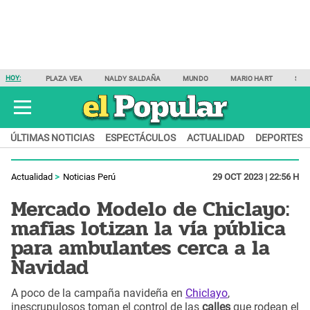
HOY:
PLAZA VEA
NALDY SALDAÑA
MUNDO
MARIO HART
SAM
ÚLTIMAS NOTICIAS
ESPECTÁCULOS
ACTUALIDAD
DEPORTES
Actualidad
Noticias Perú
29 OCT 2023 | 22:56 H
Mercado Modelo de Chiclayo:
mafias lotizan la vía pública
para ambulantes cerca a la
Navidad
A poco de la campaña navideña en
Chiclayo
,
inescrupulosos toman el control de las
calles
que rodean el