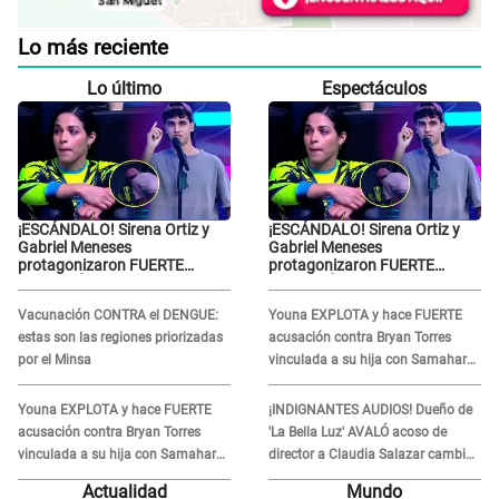
Lo más reciente
Lo último
Espectáculos
¡ESCÁNDALO! Sirena Ortiz y
¡ESCÁNDALO! Sirena Ortiz y
Gabriel Meneses
Gabriel Meneses
protagonizaron FUERTE
protagonizaron FUERTE
DISCUSIÓN en vivo en ‘Esto es
DISCUSIÓN en vivo en ‘Esto es
Guerra’: “Ya no quiero...”
Guerra’: “Ya no quiero...”
Vacunación CONTRA el DENGUE:
Youna EXPLOTA y hace FUERTE
estas son las regiones priorizadas
acusación contra Bryan Torres
por el Minsa
vinculada a su hija con Samahara
Lobatón: "Le volvió a..."
Youna EXPLOTA y hace FUERTE
¡INDIGNANTES AUDIOS! Dueño de
acusación contra Bryan Torres
'La Bella Luz' AVALÓ acoso de
vinculada a su hija con Samahara
director a Claudia Salazar cambio
Lobatón: "Le volvió a..."
de darle TEMAS musicales:
Actualidad
Mundo