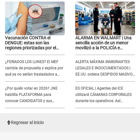
"Depende..."
Vacunación CONTRA el
ALARMA EN WALMART | Una
DENGUE: estas son las
sencilla acción de un menor
regiones priorizadas por el
movilizó a la POLICÍA e
Minsa
iniciaron una investigación por
lo hallado: ¿Qué ocurrió?
¿FERIADOS LOS LUNES? El MEF
ALERTA MÁXIMA INMIGRANTES
cambia de propuesta y explica por
LEGALES E INDOCUMENTADOS |
qué ya no serían trasladados a
EE.UU. ordena DESPIDOS MASIVOS
viernes
y DEPORTACIONES a estos
extranjeros
¿Por quién votar en 2026? JNE
ES OFICIAL | Agentes del ICE
habilita PLATAFORMA para
utilizará CÁMARAS CORPORALES
conocer CANDIDATOS y sus
durante los operativos: Así
propuestas
afectará a inmigrantes
Regresar al inicio