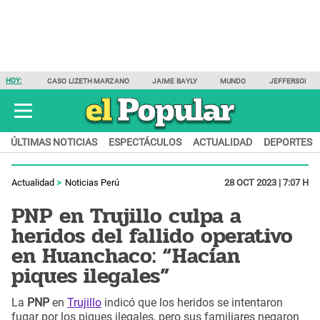
HOY:
CASO LIZETH MARZANO
JAIME BAYLY
MUNDO
JEFFERSON F
ÚLTIMAS NOTICIAS
ESPECTÁCULOS
ACTUALIDAD
DEPORTES
Actualidad
Noticias Perú
28 OCT 2023 | 7:07 H
PNP en Trujillo culpa a
heridos del fallido operativo
en Huanchaco: “Hacían
piques ilegales”
La
PNP
en
Trujillo
indicó que los heridos se intentaron
fugar por los piques ilegales, pero sus familiares negaron