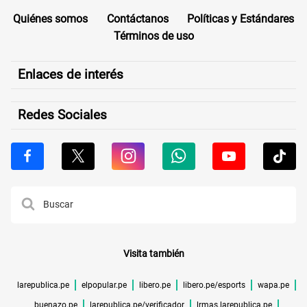
Quiénes somos
Contáctanos
Políticas y Estándares
Términos de uso
Enlaces de interés
Redes Sociales
Visita también
larepublica.pe
elpopular.pe
libero.pe
libero.pe/esports
wapa.pe
buenazo.pe
larepublica.pe/verificador
lrmas.larepublica.pe