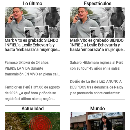
Lo último
Espectáculos
Mark Vito es grabado SIENDO
Mark Vito es grabado SIENDO
'INFIEL' a Leslie Echevarría y
'INFIEL' a Leslie Echevarría y
hasta 'embaraza' a mujer que
hasta 'embaraza' a mujer que
sería su AMANTE: "¡Eres un
sería su AMANTE: "¡Eres un
desgraciado! "
desgraciado! "
Famoso tiktoker de 24 años
Salsero Hildemaro regresa al Perú
PIERDE LA VIDA durante
con su tour '45 años en la salsa'
transmisión EN VIVO en plena calle
y desata conmoción
Dueño de 'La Bella Luz' ANUNCIA
Temblor en Perú HOY, 06 de agosto
DESPIDOS tras denuncia de Naldy
de 2026: ¿A qué hora y dónde se
y se pronuncia sobre cantantes:
registró el último sismo, según
"Mis chicas están siendo
IGP?
vulneradas"
Actualidad
Mundo