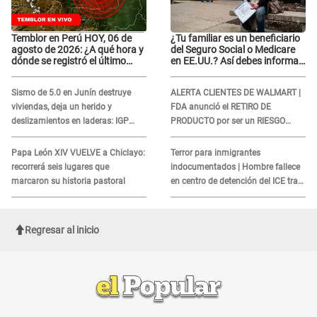
Temblor en Perú HOY, 06 de
¿Tu familiar es un beneficiario
agosto de 2026: ¿A qué hora y
del Seguro Social o Medicare
dónde se registró el último
en EE.UU.? Así debes informar
sismo, según IGP?
sobre su muerte para EVITAR
COBROS
Sismo de 5.0 en Junín destruye
ALERTA CLIENTES DE WALMART |
viviendas, deja un herido y
FDA anunció el RETIRO DE
deslizamientos en laderas: IGP
PRODUCTO por ser un RIESGO
alerta sobre posibles réplicas
MORTAL para consumidores: ¿Cuál
es?
Papa León XIV VUELVE a Chiclayo:
Terror para inmigrantes
recorrerá seis lugares que
indocumentados | Hombre fallece
marcaron su historia pastoral
en centro de detención del ICE tras
sufrir una "emergencia médica"
Regresar al inicio