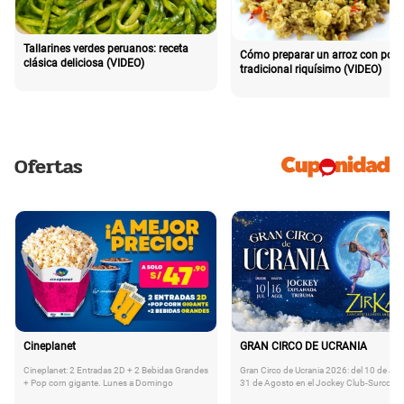
Tallarines verdes peruanos: receta
Cómo preparar un arroz con poll
clásica deliciosa (VIDEO)
tradicional riquísimo (VIDEO)
Ofertas
Cineplanet
GRAN CIRCO DE UCRANIA
Cineplanet: 2 Entradas 2D + 2 Bebidas Grandes
Gran Circo de Ucrania 2026: del 10 de Juli
+ Pop corn gigante. Lunes a Domingo
31 de Agosto en el Jockey Club-Surco