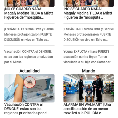
¡NO SE GUARDÓ NADA!
¡NO SE GUARDÓ NADA!
Magaly Medina TILDA a Milett
Magaly Medina TILDA a Milett
Figueroa de “mosquita
Figueroa de “mosquita
muerta” y cuestiona su
muerta” y cuestiona su
RECONCILIACIÓN con
RECONCILIACIÓN con
¡ESCÁNDALO! Sirena Ortiz y Gabriel
¡ESCÁNDALO! Sirena Ortiz y Gabriel
Marcelo Tinelli en TV argentina
Marcelo Tinelli en TV argentina
Meneses protagonizaron FUERTE
Meneses protagonizaron FUERTE
DISCUSIÓN en vivo en ‘Esto es
DISCUSIÓN en vivo en ‘Esto es
Guerra’: “Ya no quiero...”
Guerra’: “Ya no quiero...”
Vacunación CONTRA el DENGUE:
Youna EXPLOTA y hace FUERTE
estas son las regiones priorizadas
acusación contra Bryan Torres
por el Minsa
vinculada a su hija con Samahara
Lobatón: "Le volvió a..."
Actualidad
Mundo
Vacunación CONTRA el
ALARMA EN WALMART | Una
DENGUE: estas son las
sencilla acción de un menor
regiones priorizadas por el
movilizó a la POLICÍA e
Minsa
iniciaron una investigación por