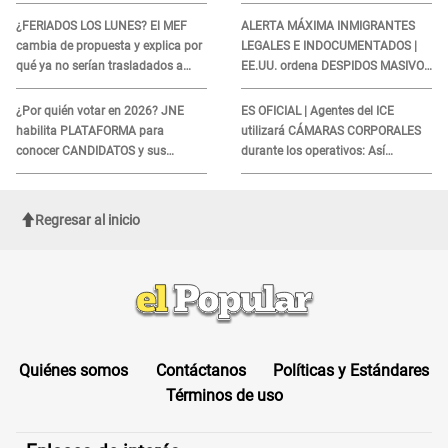
lo hallado: ¿Qué ocurrió?
¿FERIADOS LOS LUNES? El MEF
ALERTA MÁXIMA INMIGRANTES
cambia de propuesta y explica por
LEGALES E INDOCUMENTADOS |
qué ya no serían trasladados a
EE.UU. ordena DESPIDOS MASIVOS
viernes
y DEPORTACIONES a estos
extranjeros
¿Por quién votar en 2026? JNE
ES OFICIAL | Agentes del ICE
habilita PLATAFORMA para
utilizará CÁMARAS CORPORALES
conocer CANDIDATOS y sus
durante los operativos: Así
propuestas
afectará a inmigrantes
Regresar al inicio
Quiénes somos
Contáctanos
Políticas y Estándares
Términos de uso