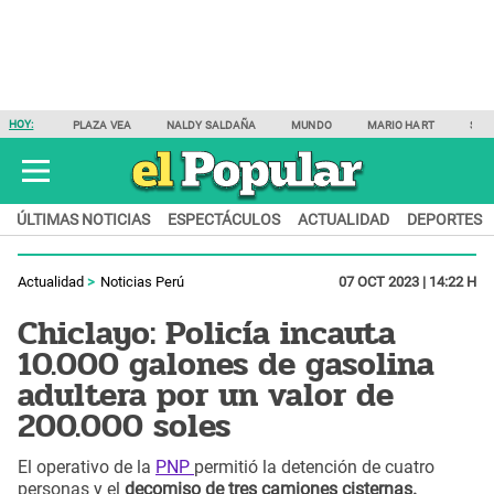
HOY:
PLAZA VEA
NALDY SALDAÑA
MUNDO
MARIO HART
SAM
ÚLTIMAS NOTICIAS
ESPECTÁCULOS
ACTUALIDAD
DEPORTES
Actualidad
Noticias Perú
07 OCT 2023 | 14:22 H
Chiclayo: Policía incauta
10.000 galones de gasolina
adultera por un valor de
200.000 soles
El operativo de la
PNP
permitió la detención de cuatro
personas y el
decomiso de tres camiones cisternas.