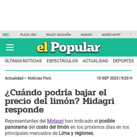
HOY:
PLAZA VEA
NALDY SALDAÑA
MUNDO
MARIO HART
SAM
ÚLTIMAS NOTICIAS
ESPECTÁCULOS
ACTUALIDAD
DEPORTES
Actualidad
Noticias Perú
10 SEP 2023 | 9:23 H
¿Cuándo podría bajar el
precio del limón? Midagri
responde
Representantes del
Midagri
han indicado el
posible
panorama
del
costo del limón
en los próximos días en los
principales mercados de
Lima y regiones.