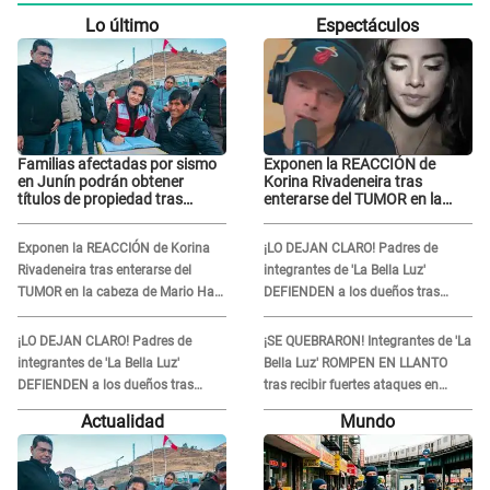
Lo último
Espectáculos
Familias afectadas por sismo
Exponen la REACCIÓN de
en Junín podrán obtener
Korina Rivadeneira tras
títulos de propiedad tras
enterarse del TUMOR en la
importante acuerdo de Cofopri
cabeza de Mario Hart: "Ella
estaba muy..."
Exponen la REACCIÓN de Korina
¡LO DEJAN CLARO! Padres de
Rivadeneira tras enterarse del
integrantes de 'La Bella Luz'
TUMOR en la cabeza de Mario Hart:
DEFIENDEN a los dueños tras
"Ella estaba muy..."
denuncia: “Nunca vimos nada...”
¡LO DEJAN CLARO! Padres de
¡SE QUEBRARON! Integrantes de 'La
integrantes de 'La Bella Luz'
Bella Luz' ROMPEN EN LLANTO
DEFIENDEN a los dueños tras
tras recibir fuertes ataques en
denuncia: “Nunca vimos nada...”
redes por DENUNCIA de acoso
Actualidad
Mundo
contra Naldy Saldaña