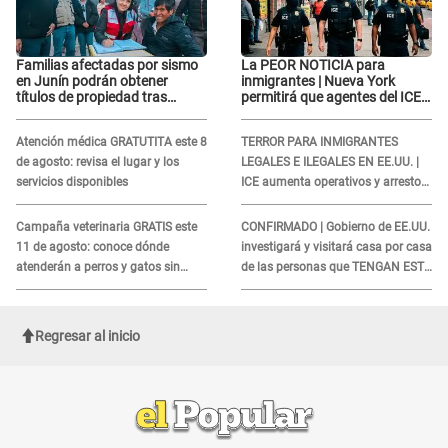
Familias afectadas por sismo
La PEOR NOTICIA para
en Junín podrán obtener
inmigrantes | Nueva York
títulos de propiedad tras
permitirá que agentes del ICE
importante acuerdo de Cofopri
si puedan CUBRIRSE EL
ROSTRO
Atención médica GRATUTITA este 8
TERROR PARA INMIGRANTES
de agosto: revisa el lugar y los
LEGALES E ILEGALES EN EE.UU. |
servicios disponibles
ICE aumenta operativos y arrestos
a extranjeros en aeropuertos
Campaña veterinaria GRATIS este
CONFIRMADO | Gobierno de EE.UU.
11 de agosto: conoce dónde
investigará y visitará casa por casa
atenderán a perros y gatos sin
de las personas que TENGAN ESTE
costo
TRABAJO
Regresar al inicio