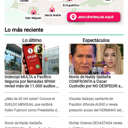
Lo más reciente
Lo último
Espectáculos
Indecopi MULTA a Pacífico
Novio de Naldy Saldaña
Seguros por llamadas SPAM:
CONFRONTA a Óscar
revisó más de 11.000 audios y
Custodio por NO DESPEDIR a
confirma SANCIÓN
su agresor y él da
INDIGNANTE respuesta:
¿Más de 30 mil soles? Conoce el
Claudia Salazar, cantante de
"Nadie me dice qué hacer"
SUELDO MENSUAL que recibirá
Papillón difunde AUDIO y revela
Keiko Fujimori como Presidenta de
presunto acoso del HERMANO del
la República
director musical de La Bella Luz:
"Me quedé asustada, en shock"
Novio de Naldy Saldaña
Shirley Cherres DEVASTADA revela