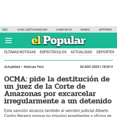
HOY:
CASO LIZETH MARZANO
JAIME BAYLY
MUNDO
JEFFERSON F
ÚLTIMAS NOTICIAS
ESPECTÁCULOS
ACTUALIDAD
DEPORTES
Actualidad
Noticias Perú
04 AGO 2023 | 18:33 H
OCMA: pide la destitución de
un juez de la Corte de
Amazonas por excarcelar
irregularmente a un detenido
Esta sanción alcanza también al servidor judicial Alberto
Castro Becerra porque no impulsó expedientes y oficios en