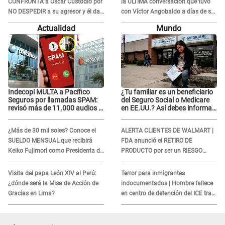
CONFRONTA a Óscar Custodio por
la ÚLTIMA conversación que tuvo
NO DESPEDIR a su agresor y él da
con Víctor Angobaldo a días de su
INDIGNANTE respuesta: "Nadie me
inesperada partida: "Hace dos
Actualidad
Mundo
dice qué hacer"
semanas"
Indecopi MULTA a Pacífico
¿Tu familiar es un beneficiario
Seguros por llamadas SPAM:
del Seguro Social o Medicare
revisó más de 11.000 audios y
en EE.UU.? Así debes informar
confirma SANCIÓN
sobre su muerte para EVITAR
COBROS
¿Más de 30 mil soles? Conoce el
ALERTA CLIENTES DE WALMART |
SUELDO MENSUAL que recibirá
FDA anunció el RETIRO DE
Keiko Fujimori como Presidenta de
PRODUCTO por ser un RIESGO
la República
MORTAL para consumidores: ¿Cuál
es?
Visita del papa León XIV al Perú:
Terror para inmigrantes
¿dónde será la Misa de Acción de
indocumentados | Hombre fallece
Gracias en Lima?
en centro de detención del ICE tras
sufrir una "emergencia médica"