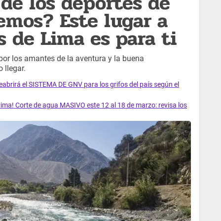
de los deportes de
emos? Este lugar a
s de Lima es para ti
por los amantes de la aventura y la buena
llegar.
rirá el SISTEMA DE GNV para los grifos del país según el
ma! Corte de agua MASIVO este 12 al 18 de marzo: revisa los