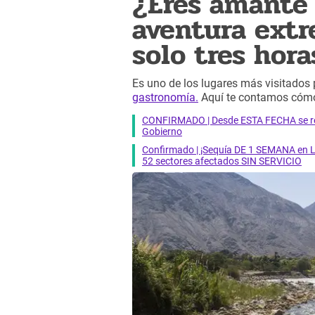
¿Eres amante 
aventura extr
solo tres hora
Es uno de los lugares más visitados 
gastronomía.
Aquí te contamos cómo 
CONFIRMADO | Desde ESTA FECHA se reab
Gobierno
Confirmado | ¡Sequía DE 1 SEMANA en Li
52 sectores afectados SIN SERVICIO