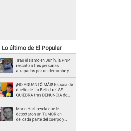
Lo último de El Popular
Tras el sismo en Junín, la PNP
rescató a tres personas
atrapadas por un derrumbe y
reforzó los operativos de
emergencia
¡NO AGUANTÓ MÁS! Esposa de
dueño de ‘La Bella Luz’ SE
QUIEBRA tras DENUNCIA de
Héctor Boza y ARREMETE
contra Claudia Salazar
Mario Hart revela que le
detectaron un TUMOR en
delicada parte del cuerpo y
expone diagnóstico: "Dolores
muy fuertes..."