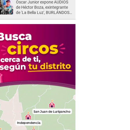
Óscar Junior expone AUDIOS
de Héctor Boza, exintegrante
de 'La Bella Luz', BURLÁNDOSE
de Anely Dávila tras acusarlo
de maltrato: "Grábame..."