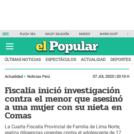
HOY:
PLAZA VEA
NALDY SALDAÑA
MUNDO
MARIO HART
SAM
ÚLTIMAS NOTICIAS
ESPECTÁCULOS
ACTUALIDAD
DEPORTES
Actualidad
Noticias Perú
07 JUL 2023 | 20:10 H
Fiscalía inició investigación
contra el menor que asesinó
a una mujer con su nieta en
Comas
La Cuarta Fiscalía Provincial de Familia de Lima Norte,
realiza diligencias urgentes contra el adolescente de 17