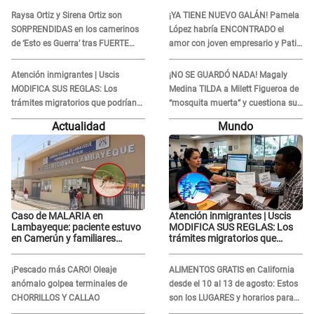
Raysa Ortiz y Sirena Ortiz son
¡YA TIENE NUEVO GALÁN! Pamela
SORPRENDIDAS en los camerinos
López habría ENCONTRADO el
de ‘Esto es Guerra’ tras FUERTE
amor con joven empresario y Pati
ENFRENTAMIENTO con Gabriel
Lorena la ECHA en VIVO
Moisés: “Gracias”
Atención inmigrantes | Uscis
¡NO SE GUARDÓ NADA! Magaly
MODIFICA SUS REGLAS: Los
Medina TILDA a Milett Figueroa de
trámites migratorios que podrían
“mosquita muerta” y cuestiona su
necesitar tu prueba de ADN
RECONCILIACIÓN con Marcelo
Actualidad
Mundo
Tinelli en TV argentina
Caso de MALARIA en
Atención inmigrantes | Uscis
Lambayeque: paciente estuvo
MODIFICA SUS REGLAS: Los
en Camerún y familiares
trámites migratorios que
denuncian demora en
podrían necesitar tu prueba de
tratamiento
ADN
¡Pescado más CARO! Oleaje
ALIMENTOS GRATIS en California
anómalo golpea terminales de
desde el 10 al 13 de agosto: Estos
CHORRILLOS Y CALLAO
son los LUGARES y horarios para
recibir la ayuda