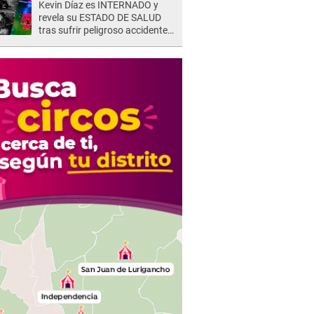
Kevin Díaz es INTERNADO y
revela su ESTADO DE SALUD
tras sufrir peligroso accidente
en 'EEG' y caer desde altura de
ocho metros