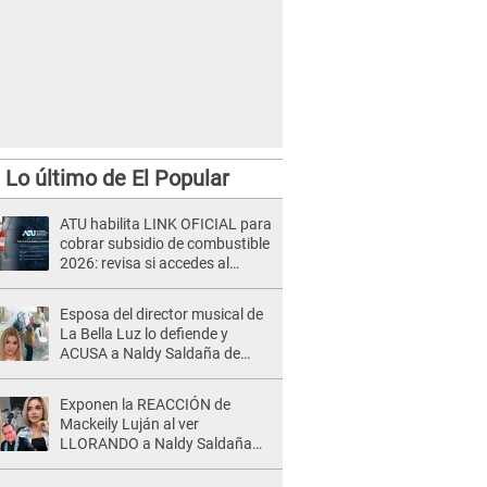
Lo último de El Popular
ATU habilita LINK OFICIAL para
cobrar subsidio de combustible
2026: revisa si accedes al
beneficio con tu DNI
Esposa del director musical de
La Bella Luz lo defiende y
ACUSA a Naldy Saldaña de
tener una relación con él y
otros integrantes
Exponen la REACCIÓN de
Mackeily Luján al ver
LLORANDO a Naldy Saldaña
tras AGRESIÓN de director de
'La Bella Luz': Esto hizo