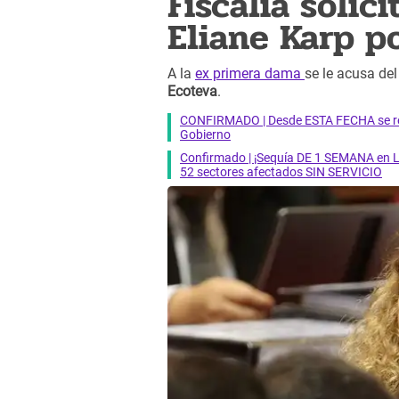
Fiscalía solic
Eliane Karp p
A la
ex primera dama
se le acusa del
Ecoteva
.
CONFIRMADO | Desde ESTA FECHA se reab
Gobierno
Confirmado | ¡Sequía DE 1 SEMANA en Li
52 sectores afectados SIN SERVICIO