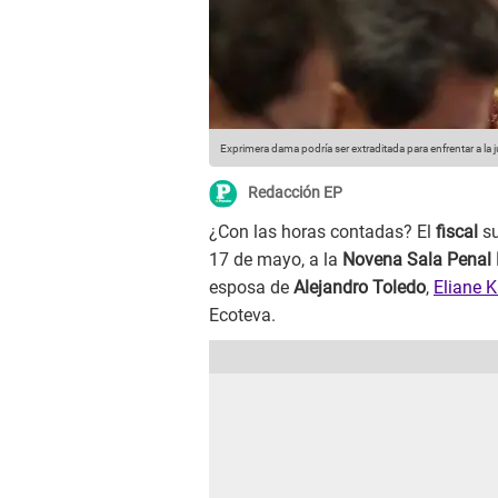
Exprimera dama podría ser extraditada para enfrentar a la ju
Redacción EP
¿Con las horas contadas? El
fiscal
s
17 de mayo, a la
Novena Sala Penal 
esposa de
Alejandro Toledo
,
Eliane 
Ecoteva.