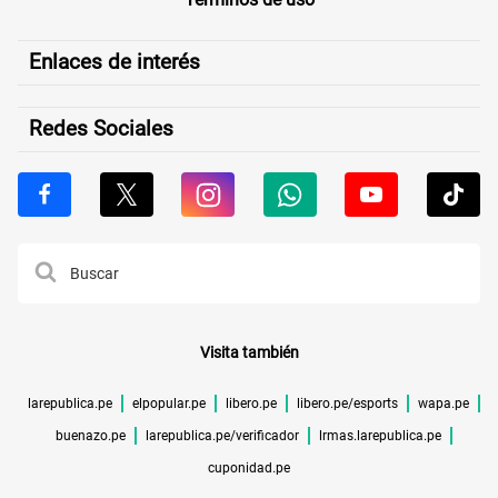
Enlaces de interés
Redes Sociales
Visita también
larepublica.pe
elpopular.pe
libero.pe
libero.pe/esports
wapa.pe
buenazo.pe
larepublica.pe/verificador
lrmas.larepublica.pe
cuponidad.pe