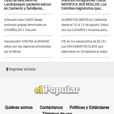
Caso de MALARIA en
Atención inmigrantes | Uscis
Lambayeque: paciente estuvo
MODIFICA SUS REGLAS: Los
en Camerún y familiares
trámites migratorios que
denuncian demora en
podrían necesitar tu prueba de
tratamiento
ADN
¡Pescado más CARO! Oleaje
ALIMENTOS GRATIS en California
anómalo golpea terminales de
desde el 10 al 13 de agosto: Estos
CHORRILLOS Y CALLAO
son los LUGARES y horarios para
recibir la ayuda
Vacunación CONTRA el DENGUE:
ICE en los aeropuertos de EE.UU.:
estas son las regiones priorizadas
Los DOCUMENTOS CLAVE que
por el Minsa
debe tener un inmigrante al viajar
Regresar al inicio
Quiénes somos
Contáctanos
Políticas y Estándares
Términos de uso