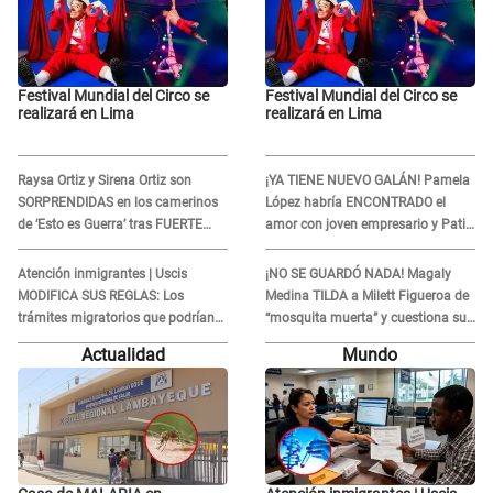
Festival Mundial del Circo se
Festival Mundial del Circo se
realizará en Lima
realizará en Lima
Raysa Ortiz y Sirena Ortiz son
¡YA TIENE NUEVO GALÁN! Pamela
SORPRENDIDAS en los camerinos
López habría ENCONTRADO el
de ‘Esto es Guerra’ tras FUERTE
amor con joven empresario y Pati
ENFRENTAMIENTO con Gabriel
Lorena la ECHA en VIVO
Moisés: “Gracias”
Atención inmigrantes | Uscis
¡NO SE GUARDÓ NADA! Magaly
MODIFICA SUS REGLAS: Los
Medina TILDA a Milett Figueroa de
trámites migratorios que podrían
“mosquita muerta” y cuestiona su
necesitar tu prueba de ADN
RECONCILIACIÓN con Marcelo
Actualidad
Mundo
Tinelli en TV argentina