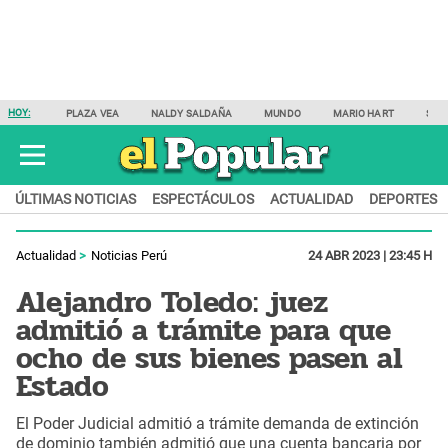
HOY:
PLAZA VEA
NALDY SALDAÑA
MUNDO
MARIO HART
SAM
ÚLTIMAS NOTICIAS
ESPECTÁCULOS
ACTUALIDAD
DEPORTES
Actualidad
Noticias Perú
24 ABR 2023 | 23:45 H
Alejandro Toledo: juez
admitió a trámite para que
ocho de sus bienes pasen al
Estado
El Poder Judicial admitió a trámite demanda de extinción
de dominio también admitió que una cuenta bancaria por