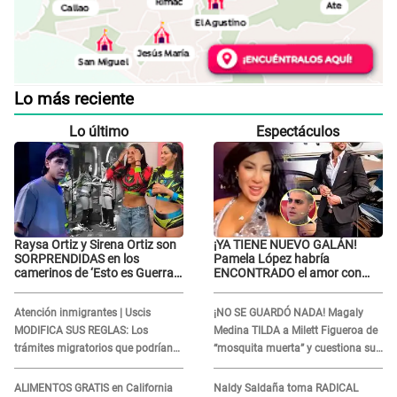
Lo más reciente
Lo último
Espectáculos
Raysa Ortiz y Sirena Ortiz son
¡YA TIENE NUEVO GALÁN!
SORPRENDIDAS en los
Pamela López habría
camerinos de ‘Esto es Guerra’
ENCONTRADO el amor con
tras FUERTE
joven empresario y Pati Lorena
ENFRENTAMIENTO con
la ECHA en VIVO
Atención inmigrantes | Uscis
¡NO SE GUARDÓ NADA! Magaly
Gabriel Moisés: “Gracias”
MODIFICA SUS REGLAS: Los
Medina TILDA a Milett Figueroa de
trámites migratorios que podrían
“mosquita muerta” y cuestiona su
necesitar tu prueba de ADN
RECONCILIACIÓN con Marcelo
Tinelli en TV argentina
ALIMENTOS GRATIS en California
Naldy Saldaña toma RADICAL