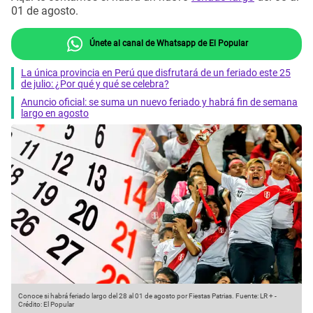
01 de agosto.
Únete al canal de Whatsapp de El Popular
La única provincia en Perú que disfrutará de un feriado este 25
de julio: ¿Por qué y qué se celebra?
Anuncio oficial: se suma un nuevo feriado y habrá fin de semana
largo en agosto
Conoce si habrá feriado largo del 28 al 01 de agosto por Fiestas Patrias.
Fuente: LR +
-
Crédito: El Popular