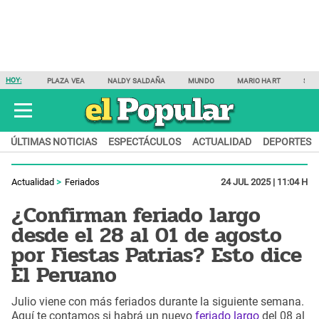
HOY:
PLAZA VEA
NALDY SALDAÑA
MUNDO
MARIO HART
SAM
ÚLTIMAS NOTICIAS
ESPECTÁCULOS
ACTUALIDAD
DEPORTES
Actualidad
Feriados
24 JUL 2025 | 11:04 H
¿Confirman feriado largo
desde el 28 al 01 de agosto
por Fiestas Patrias? Esto dice
El Peruano
Julio viene con más feriados durante la siguiente semana.
Aquí te contamos si habrá un nuevo
feriado largo
del 08 al