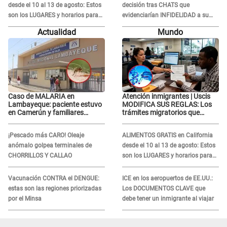
desde el 10 al 13 de agosto: Estos
decisión tras CHATS que
son los LUGARES y horarios para
evidenciarían INFIDELIDAD a su
recibir la ayuda
novio con animador de 'La Bella
Actualidad
Mundo
Luz': "Un día..."
Caso de MALARIA en
Atención inmigrantes | Uscis
Lambayeque: paciente estuvo
MODIFICA SUS REGLAS: Los
en Camerún y familiares
trámites migratorios que
denuncian demora en
podrían necesitar tu prueba de
tratamiento
ADN
¡Pescado más CARO! Oleaje
ALIMENTOS GRATIS en California
anómalo golpea terminales de
desde el 10 al 13 de agosto: Estos
CHORRILLOS Y CALLAO
son los LUGARES y horarios para
recibir la ayuda
Vacunación CONTRA el DENGUE:
ICE en los aeropuertos de EE.UU.:
estas son las regiones priorizadas
Los DOCUMENTOS CLAVE que
por el Minsa
debe tener un inmigrante al viajar