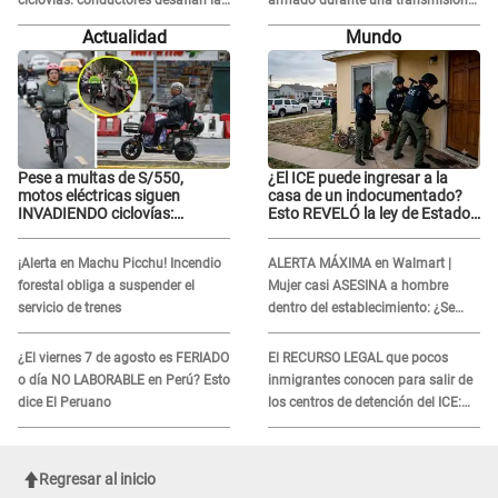
nuevas reglas
en vivo
Actualidad
Mundo
Pese a multas de S/550,
¿El ICE puede ingresar a la
motos eléctricas siguen
casa de un indocumentado?
INVADIENDO ciclovías:
Esto REVELÓ la ley de Estados
conductores desafían las
Unidos
nuevas reglas
¡Alerta en Machu Picchu! Incendio
ALERTA MÁXIMA en Walmart |
forestal obliga a suspender el
Mujer casi ASESINA a hombre
servicio de trenes
dentro del establecimiento: ¿Se
logró atrapar al sospechoso?
¿El viernes 7 de agosto es FERIADO
El RECURSO LEGAL que pocos
o día NO LABORABLE en Perú? Esto
inmigrantes conocen para salir de
dice El Peruano
los centros de detención del ICE:
Trump quiere ELIMINARLO
Regresar al inicio