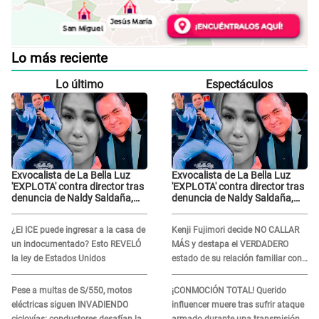
Lo más reciente
Lo último
Espectáculos
Exvocalista de La Bella Luz
Exvocalista de La Bella Luz
'EXPLOTA' contra director tras
'EXPLOTA' contra director tras
denuncia de Naldy Saldaña,
denuncia de Naldy Saldaña,
LO INSULTA y lanza GRAVE
LO INSULTA y lanza GRAVE
advertencia: "Falta que rueden
advertencia: "Falta que rueden
¿El ICE puede ingresar a la casa de
Kenji Fujimori decide NO CALLAR
dos cabezas más"
dos cabezas más"
un indocumentado? Esto REVELÓ
MÁS y destapa el VERDADERO
la ley de Estados Unidos
estado de su relación familiar con
Keiko Fujimori: "Mi familia es Érika,
mi suegra..."
Pese a multas de S/550, motos
¡CONMOCIÓN TOTAL! Querido
eléctricas siguen INVADIENDO
influencer muere tras sufrir ataque
ciclovías: conductores desafían las
armado durante una transmisión