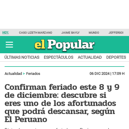
HOY:
CASO LIZETH MARZANO
JAIME BAYLY
MUNDO
JEFFERSON F
ÚLTIMAS NOTICIAS
ESPECTÁCULOS
ACTUALIDAD
DEPORTES
Actualidad
Feriados
06 DIC 2024 | 17:09 H
Confirman feriado este 8 y 9
de diciembre: descubre si
eres uno de los afortunados
que podrá descansar, según
El Peruano