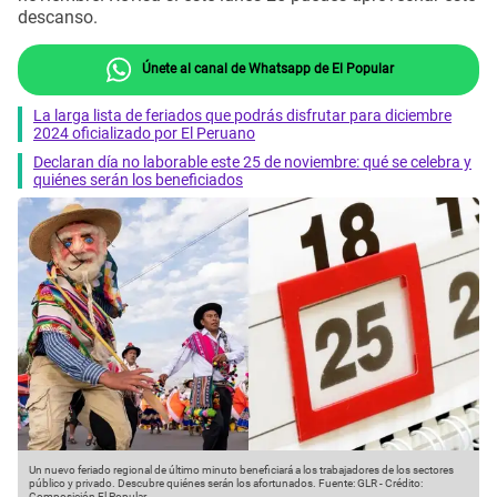
descanso.
Únete al canal de Whatsapp de El Popular
La larga lista de feriados que podrás disfrutar para diciembre
2024 oficializado por El Peruano
Declaran día no laborable este 25 de noviembre: qué se celebra y
quiénes serán los beneficiados
Un nuevo feriado regional de último minuto beneficiará a los trabajadores de los sectores
público y privado. Descubre quiénes serán los afortunados.
Fuente: GLR
-
Crédito:
Composición El Popular