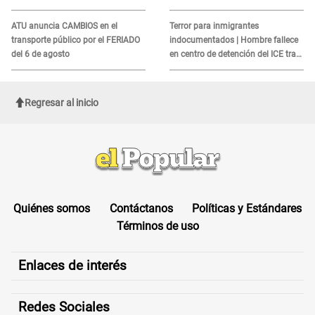
MORTAL para consumidores: ¿Cuál
es?
ATU anuncia CAMBIOS en el
Terror para inmigrantes
transporte público por el FERIADO
indocumentados | Hombre fallece
del 6 de agosto
en centro de detención del ICE tras
sufrir una "emergencia médica"
Regresar al inicio
Quiénes somos
Contáctanos
Políticas y Estándares
Términos de uso
Enlaces de interés
Redes Sociales