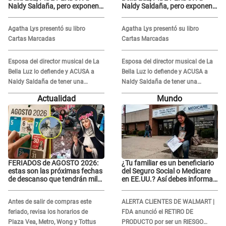
Naldy Saldaña, pero exponen
Naldy Saldaña, pero exponen
audio donde le reclama por
audio donde le reclama por
VIDEOS: "No hay necesidad de
VIDEOS: "No hay necesidad de
Agatha Lys presentó su libro
Agatha Lys presentó su libro
grabar"
grabar"
Cartas Marcadas
Cartas Marcadas
Esposa del director musical de La
Esposa del director musical de La
Bella Luz lo defiende y ACUSA a
Bella Luz lo defiende y ACUSA a
Naldy Saldaña de tener una
Naldy Saldaña de tener una
relación con él y otros integrantes
relación con él y otros integrantes
Actualidad
Mundo
FERIADOS de AGOSTO 2026:
¿Tu familiar es un beneficiario
estas son las próximas fechas
del Seguro Social o Medicare
de descanso que tendrán miles
en EE.UU.? Así debes informar
de peruanos
sobre su muerte para EVITAR
COBROS
Antes de salir de compras este
ALERTA CLIENTES DE WALMART |
feriado, revisa los horarios de
FDA anunció el RETIRO DE
Plaza Vea, Metro, Wong y Tottus
PRODUCTO por ser un RIESGO